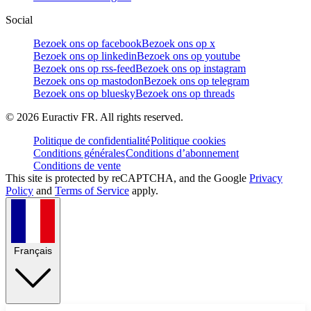
Social
Bezoek ons op facebook
Bezoek ons op x
Bezoek ons op linkedin
Bezoek ons op youtube
Bezoek ons op rss-feed
Bezoek ons op instagram
Bezoek ons op mastodon
Bezoek ons op telegram
Bezoek ons op bluesky
Bezoek ons op threads
©
2026
Euractiv FR. All rights reserved.
Politique de confidentialité
Politique cookies
Conditions générales
Conditions d’abonnement
Conditions de vente
This site is protected by reCAPTCHA, and the Google
Privacy
Policy
and
Terms of Service
apply.
Français