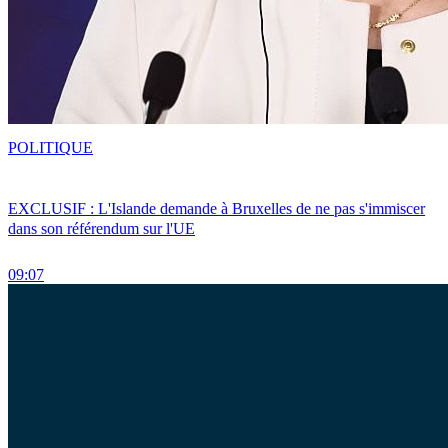
POLITIQUE
EXCLUSIF : L'Islande demande à Bruxelles de ne pas s'immiscer
dans son référendum sur l'UE
09:07