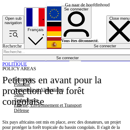
Ga naar de hoofdinhoud
Se connecter
Open sub
Close menu
English
navigation
Français
Deutsch
Vous êtes déconnecté.
Recherche
Se connecter
Español
Lumières éteintes
Se connecter
Rapporteur
Politique
Économie
Newsletters
Evénements
Em
POLITIQUE
POLICY AREAS
Petit pas en avant pour la
Economie
Politique
protection de la forêt
Agriculture et Alimentation
Santé
congolaise
Technologies
Energie, Environnement et Transport
Défense
Six pays africains ont mis en place, avec des donateurs, un projet
pour protéger la forêt tropicale du bassin congolais. Il s'agit de la