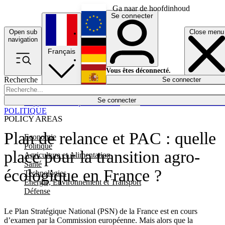
Ga naar de hoofdinhoud
Se connecter
Open sub
Close menu
English
navigation
Français
Deutsch
Vous êtes déconnecté.
Recherche
Se connecter
Español
Lumières éteintes
Se connecter
Rapporteur
Politique
Économie
Newsletters
Evénements
Em
POLITIQUE
POLICY AREAS
Plan de relance et PAC : quelle
Economie
Politique
place pour la transition agro-
Agriculture et Alimentation
Santé
écologique en France ?
Technologies
Energie, Environnement et Transport
Défense
Le Plan Stratégique National (PSN) de la France est en cours
d’examen par la Commission européenne. Mais alors que la