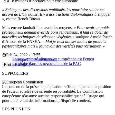
15 à 18 millions d’hectares pour être autonome.
« Relançons des discussions multilatérales pour faire sauter cet
accord de Blair house. Il y a des tractions diplomatiques à engager
»,
estime Benoît Biteau.
Mais encore faudrait-il en avoir les moyens.
« Pour avoir un poids
protéagineux demain avec de bons rendements, il faut se doter de
nouvelles techniques de sélection végétales »
souligne Arnold Puech
d’Alissac de la FNSEA.
« Moi je veux utiliser moins de produits
phytosanitaires mais il faut avoir des variétés plus résistantes. »
Feb 24, 2022 - 13:55
La souveraineté alimentaire européenne est l’enjeu
Politique
Chine
International
prioritaire dans les négociations de la PAC
Print
Partager
SUPPORTERS
Le contenu de la présente publication reflète uniquement la position
de l'auteur et relève de sa seule responsabilité. La Commission
européenne n’assume aucune responsabilité quant à l’usage qui
pourrait être fait des informations qu’il/qu’elle contient.
LES PLUS LUS