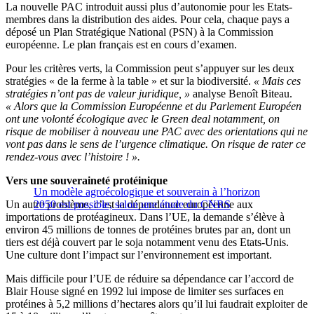
La nouvelle PAC introduit aussi plus d’autonomie pour les Etats-
membres dans la distribution des aides. Pour cela, chaque pays a
déposé un Plan Stratégique National (PSN) à la Commission
européenne. Le plan français est en cours d’examen.
Pour les critères verts, la Commission peut s’appuyer sur les deux
stratégies « de la ferme à la table » et sur la biodiversité.
« Mais ces
stratégies n’ont pas de valeur juridique, »
analyse Benoît Biteau.
« Alors que la Commission Européenne et du Parlement Européen
ont une volonté écologique avec le Green deal notamment, on
risque de mobiliser à nouveau une PAC avec des orientations qui ne
vont pas dans le sens de l’urgence climatique. On risque de rater ce
rendez-vous avec l’histoire ! ».
Vers une souveraineté protéinique
Un modèle agroécologique et souverain à l’horizon
Un autre problème, c’est la dépendance européenne aux
2050 est possible, selon une étude du CNRS
importations de protéagineux. Dans l’UE, la demande s’élève à
environ 45 millions de tonnes de protéines brutes par an, dont un
tiers est déjà couvert par le soja notamment venu des Etats-Unis.
Une culture dont l’impact sur l’environnement est important.
Mais difficile pour l’UE de réduire sa dépendance car l’accord de
Blair House signé en 1992 lui impose de limiter ses surfaces en
protéines à 5,2 millions d’hectares alors qu’il lui faudrait exploiter de