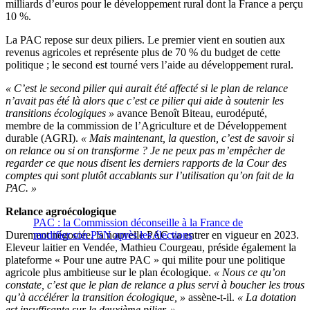
milliards d’euros pour le développement rural dont la France a perçu
10 %.
La PAC repose sur deux piliers. Le premier vient en soutien aux
revenus agricoles et représente plus de 70 % du budget de cette
politique ; le second est tourné vers l’aide au développement rural.
« C’est le second pilier qui aurait été affecté si le plan de relance
n’avait pas été là alors que c’est ce pilier qui aide à soutenir les
transitions écologiques »
avance Benoît Biteau, eurodéputé,
membre de la commission de l’Agriculture et de Développement
durable (AGRI).
« Mais maintenant, la question, c’est de savoir si
on relance ou si on transforme ? Je ne peux pas m’empêcher de
regarder ce que nous disent les derniers rapports de la Cour des
comptes qui sont plutôt accablants sur l’utilisation qu’on fait de la
PAC. »
Relance agroécologique
PAC : la Commission déconseille à la France de
Durement négociée, la nouvelle PAC va entrer en vigueur en 2023.
modifier son PSN après les élections
Eleveur laitier en Vendée, Mathieu Courgeau, préside également la
plateforme « Pour une autre PAC » qui milite pour une politique
agricole plus ambitieuse sur le plan écologique.
« Nous ce qu’on
constate, c’est que le plan de relance a plus servi à boucher les trous
qu’à accélérer la transition écologique, »
assène-t-il.
« La dotation
est insuffisante sur le deuxième pilier. »