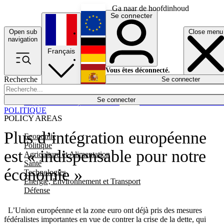
Ga naar de hoofdinhoud
Se connecter
Open sub
Close menu
English
navigation
Français
Deutsch
Vous êtes déconnecté.
Recherche
Se connecter
Español
Lumières éteintes
Se connecter
Rapporteur
Politique
Économie
Newsletters
Evénements
Em
POLITIQUE
POLICY AREAS
Plus d’intégration européenne
Economie
Politique
est « indispensable pour notre
Agriculture et Alimentation
Santé
économie »
Technologies
Energie, Environnement et Transport
Défense
L’Union européenne et la zone euro ont déjà pris des mesures
fédéralistes importantes en vue de contrer la crise de la dette, qui