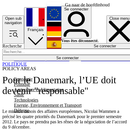
Ga naar de hoofdinhoud
Se connecter
Open sub
Close menu
English
navigation
Français
Deutsch
Vous êtes déconnecté.
Recherche
Se connecter
Español
Lumières éteintes
Se connecter
Rapporteur
Politique
Économie
Newsletters
Evénements
Em
POLITIQUE
POLICY AREAS
Pour le Danemark, l’UE doit
Economie
Politique
devenir "responsable"
Agriculture et Alimentation
Santé
Technologies
Energie, Environnement et Transport
Défense
Le ministre danois des affaires européennes, Nicolai Wammen a
précisé les quatre priorités du Danemark pour le premier semestre
2012. Le pays ne prendra pas les rênes de la négociation de l’accord
du 9 décembre.