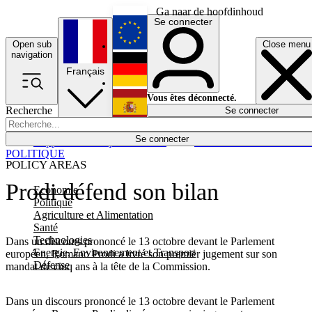
Ga naar de hoofdinhoud
Se connecter
Open sub
Close menu
English
navigation
Français
Deutsch
Vous êtes déconnecté.
Recherche
Se connecter
Español
Lumières éteintes
Se connecter
Rapporteur
Politique
Économie
Newsletters
Evénements
Em
POLITIQUE
POLICY AREAS
Prodi défend son bilan
Economie
Politique
Agriculture et Alimentation
Santé
Technologies
Dans un discours prononcé le 13 octobre devant le Parlement
Energie, Environnement et Transport
européen, Romano Prodi a livré son premier jugement sur son
Défense
mandat de cinq ans à la tête de la Commission.
Dans un discours prononcé le 13 octobre devant le Parlement