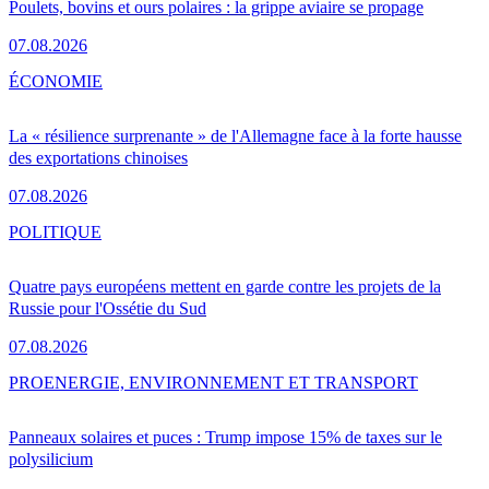
Poulets, bovins et ours polaires : la grippe aviaire se propage
07.08.2026
ÉCONOMIE
La « résilience surprenante » de l'Allemagne face à la forte hausse
des exportations chinoises
07.08.2026
POLITIQUE
Quatre pays européens mettent en garde contre les projets de la
Russie pour l'Ossétie du Sud
07.08.2026
PRO
ENERGIE, ENVIRONNEMENT ET TRANSPORT
Panneaux solaires et puces : Trump impose 15% de taxes sur le
polysilicium