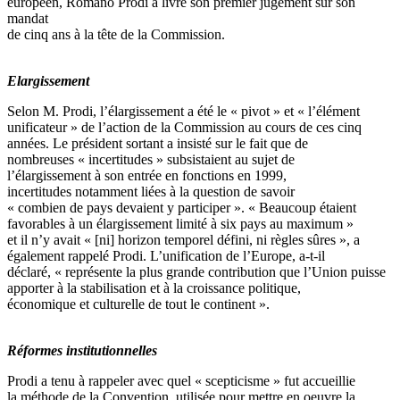
européen, Romano Prodi a livré son premier jugement sur son
mandat
de cinq ans à la tête de la Commission.
Elargissement
Selon M. Prodi, l’élargissement a été le « pivot » et « l’élément
unificateur » de l’action de la Commission au cours de ces cinq
années. Le président sortant a insisté sur le fait que de
nombreuses « incertitudes » subsistaient au sujet de
l’élargissement à son entrée en fonctions en 1999,
incertitudes notamment liées à la question de savoir
« combien de pays devaient y participer ». « Beaucoup étaient
favorables à un élargissement limité à six pays au maximum »
et il n’y avait « [ni] horizon temporel défini, ni règles sûres », a
également rappelé Prodi. L’unification de l’Europe, a-t-il
déclaré, « représente la plus grande contribution que l’Union puisse
apporter à la stabilisation et à la croissance politique,
économique et culturelle de tout le continent ».
Réformes institutionnelles
Prodi a tenu à rappeler avec quel « scepticisme » fut accueillie
la méthode de la Convention, utilisée pour mettre en oeuvre la