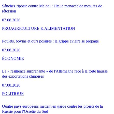
Sánchez riposte contre Meloni : l'Italie menacée de mesures de
rétorsion
07.08.2026
PRO
AGRICULTURE & ALIMENTATION
Poulets, bovins et ours polaires : la grippe aviaire se propage
07.08.2026
ÉCONOMIE
La « résilience surprenante » de l'Allemagne face à la forte hausse
des exportations chinoises
07.08.2026
POLITIQUE
Quatre pays européens mettent en garde contre les projets de la
Russie pour l'Ossétie du Sud