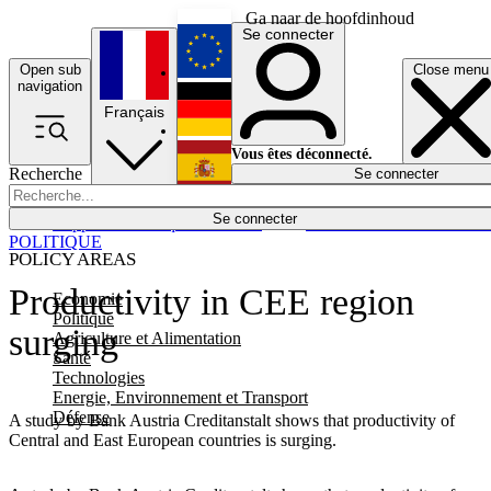
Ga naar de hoofdinhoud
Se connecter
Open sub
Close menu
English
navigation
Français
Deutsch
Vous êtes déconnecté.
Recherche
Se connecter
Español
Lumières éteintes
Se connecter
Rapporteur
Politique
Économie
Newsletters
Evénements
Em
POLITIQUE
POLICY AREAS
Productivity in CEE region
Economie
Politique
surging
Agriculture et Alimentation
Santé
Technologies
Energie, Environnement et Transport
Défense
A study by Bank Austria Creditanstalt shows that productivity of
Central and East European countries is surging.