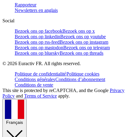
Rapporteur
Newsletters en anglais
Social
Bezoek ons op facebook
Bezoek ons op x
Bezoek ons op linkedin
Bezoek ons op youtube
Bezoek ons op rss-feed
Bezoek ons op instagram
Bezoek ons op mastodon
Bezoek ons op telegram
Bezoek ons op bluesky
Bezoek ons op threads
©
2026
Euractiv FR. All rights reserved.
Politique de confidentialité
Politique cookies
Conditions générales
Conditions d’abonnement
Conditions de vente
This site is protected by reCAPTCHA, and the Google
Privacy
Policy
and
Terms of Service
apply.
Français