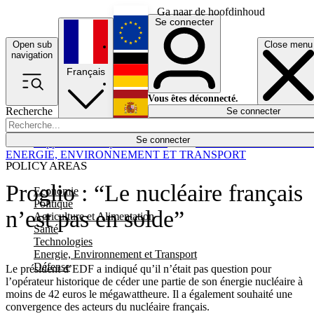
Ga naar de hoofdinhoud
Se connecter
Open sub
Close menu
English
navigation
Français
Deutsch
Vous êtes déconnecté.
Recherche
Se connecter
Español
Lumières éteintes
Se connecter
Rapporteur
Politique
Économie
Newsletters
Evénements
Em
ENERGIE, ENVIRONNEMENT ET TRANSPORT
POLICY AREAS
Proglio : “Le nucléaire français
Economie
Politique
n’est pas en solde”
Agriculture et Alimentation
Santé
Technologies
Energie, Environnement et Transport
Défense
Le président d’EDF a indiqué qu’il n’était pas question pour
l’opérateur historique de céder une partie de son énergie nucléaire à
moins de 42 euros le mégawattheure. Il a également souhaité une
convergence des acteurs du nucléaire français.