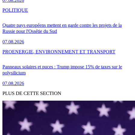
07.08.2026
POLITIQUE
Quatre pays européens mettent en garde contre les projets de la
Russie pour l'Ossétie du Sud
07.08.2026
PRO
ENERGIE, ENVIRONNEMENT ET TRANSPORT
Panneaux solaires et puces : Trump impose 15% de taxes sur le
polysilicium
07.08.2026
PLUS DE CETTE SECTION