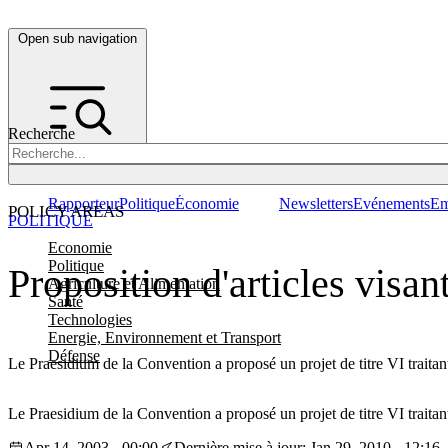
Open sub navigation
Recherche
Rapporteur
Politique
Économie
Newsletters
Evénements
Em
POLICY AREAS
POLITIQUE
Economie
Politique
Proposition d'articles visan
Agriculture et Alimentation
Santé
Technologies
Energie, Environnement et Transport
Défense
Le Praesidium de la Convention a proposé un projet de titre VI traitant
Le Praesidium de la Convention a proposé un projet de titre VI traitant
Apr 14, 2003 - 00:00
Dernière mise à jour: Jan 29, 2010 - 12:16