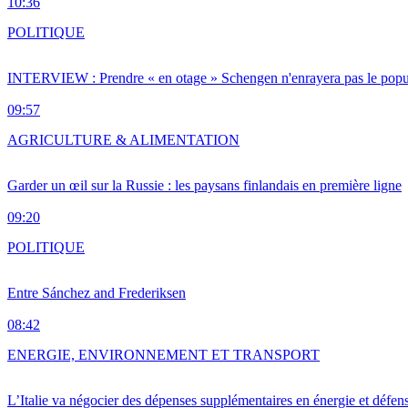
10:36
POLITIQUE
INTERVIEW : Prendre « en otage » Schengen n'enrayera pas le popu
09:57
AGRICULTURE & ALIMENTATION
Garder un œil sur la Russie : les paysans finlandais en première ligne
09:20
POLITIQUE
Entre Sánchez and Frederiksen
08:42
ENERGIE, ENVIRONNEMENT ET TRANSPORT
L’Italie va négocier des dépenses supplémentaires en énergie et défen