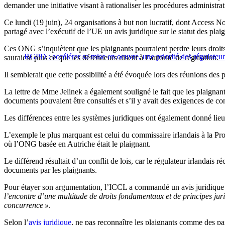
demander une initiative visant à rationaliser les procédures administ
Ce lundi (19 juin), 24 organisations à but non lucratif, dont Access 
partagé avec l’exécutif de l’UE un avis juridique sur le statut des plai
Ces ONG s’inquiètent que les plaignants pourraient perdre leurs droits d
RGPD : accélérer sa mise en oeuvre, une priorité des régulateu
sauraient plus ce que les défendeurs disent à l’autorité de régulation.
Il semblerait que cette possibilité a été évoquée lors des réunions de
La lettre de Mme Jelinek a également souligné le fait que les plaignants
documents pouvaient être consultés et s’il y avait des exigences de con
Les différences entre les systèmes juridiques ont également donné lieu à 
L’exemple le plus marquant est celui du commissaire irlandais à la Pr
où l’ONG basée en Autriche était le plaignant.
Le différend résultait d’un conflit de lois, car le régulateur irlandais 
documents par les plaignants.
Pour étayer son argumentation, l’ICCL a commandé un avis juridique 
l’encontre d’une multitude de droits fondamentaux et de principes juri
concurrence »
.
Selon l’
avis juridique
, ne pas reconnaître les plaignants comme des part