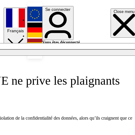
Se connecter
Close menu
English
Français
Deutsch
Vous êtes déconnecté.
Se connecter
Español
Lumières éteintes
E ne prive les plaignants
violation de la confidentialité des données, alors qu’ils craignent que ce