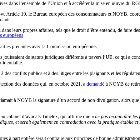
ratives dans l’ensemble de l’Union et à accélérer la mise en œuvre du R
Now, Article 19, le Bureau européen des consommateurs et NOYB, coordon
gnants.
ans leurs propres affaires, tels que le droit d’être entendu, de faire des
rs européens
s parties prenantes avec la Commission européenne.
 jouissaient de statuts juridiques différents à travers l’UE, ce qui a co
fidentialité.
des conflits publics et à des litiges entre les plaignants et les régulateu
otection des données qui, en octobre 2021,
a demandé
à NOYB de retirer 
réclamait à NOYB la signature d’un accord de non-divulgation, alors que le
au cabinet d’avocats Timelex, qui affirme que
« ne pas reconnaître les 
diques, et serait également en contradiction avec la pratique établie et
ies à part entière serait contraire aux principes de bonne administration 