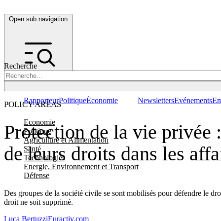
Open sub navigation
Recherche
Rapporteur
Politique
Économie
Newsletters
Evénements
Em
POLICY AREAS
Economie
Protection de la vie privée
Politique
Agriculture et Alimentation
de leurs droits dans les affa
Santé
Technologies
Energie, Environnement et Transport
Défense
Des groupes de la société civile se sont mobilisés pour défendre le droit
droit ne soit supprimé.
Luca Bertuzzi
Euractiv.com