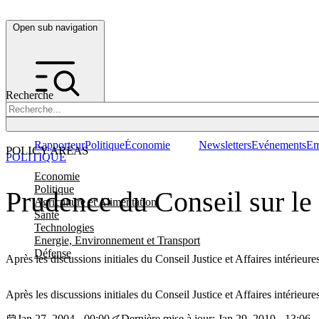
Open sub navigation
Recherche
Rapporteur
Politique
Économie
Newsletters
Evénements
Em
POLICY AREAS
POLITIQUE
Economie
Politique
Prudence du Conseil sur l
Agriculture et Alimentation
Santé
Technologies
Energie, Environnement et Transport
Défense
Après les discussions initiales du Conseil Justice et Affaires intérieu
Après les discussions initiales du Conseil Justice et Affaires intérie
Jan 27, 2004 - 00:00
Dernière mise à jour: Jan 29, 2010 - 13:06