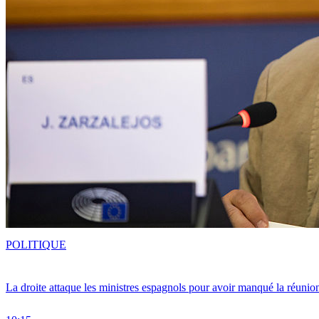
POLITIQUE
La droite attaque les ministres espagnols pour avoir manqué la réunio