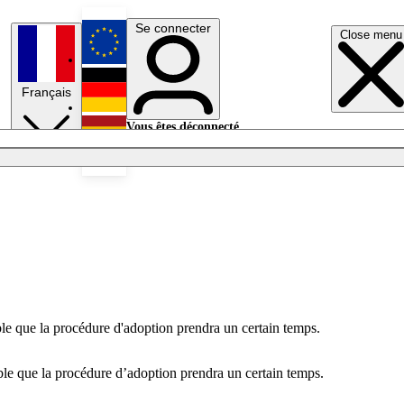
Se connecter
Close menu
English
Français
Deutsch
Vous êtes déconnecté.
Se connecter
Español
Lumières éteintes
mble que la procédure d'adoption prendra un certain temps.
mble que la procédure d’adoption prendra un certain temps.