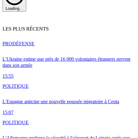
Loading...
LES PLUS RÉCENTS
PRO
DÉFENSE
L'Ukraine estime que près de 16 000 volontaires étrangers servent
dans son armée
15:55
POLITIQUE
L'Espagne anticipe une nouvelle poussée migratoire à Ceuta
15:07
POLITIQUE
L'Allemagne renforce la sécurité à l'aéroport de Leipzig après une