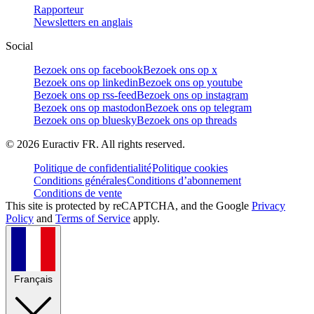
Rapporteur
Newsletters en anglais
Social
Bezoek ons op facebook
Bezoek ons op x
Bezoek ons op linkedin
Bezoek ons op youtube
Bezoek ons op rss-feed
Bezoek ons op instagram
Bezoek ons op mastodon
Bezoek ons op telegram
Bezoek ons op bluesky
Bezoek ons op threads
©
2026
Euractiv FR. All rights reserved.
Politique de confidentialité
Politique cookies
Conditions générales
Conditions d’abonnement
Conditions de vente
This site is protected by reCAPTCHA, and the Google
Privacy
Policy
and
Terms of Service
apply.
Français