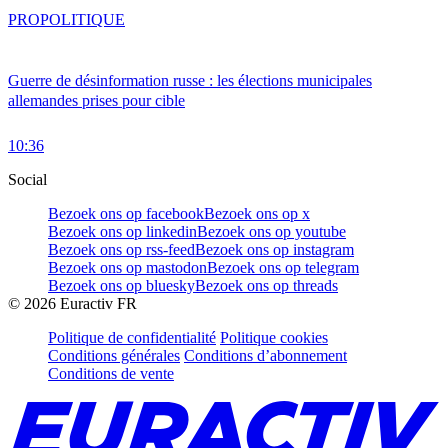
PRO
POLITIQUE
Guerre de désinformation russe : les élections municipales
allemandes prises pour cible
10:36
Social
Bezoek ons op facebook
Bezoek ons op x
Bezoek ons op linkedin
Bezoek ons op youtube
Bezoek ons op rss-feed
Bezoek ons op instagram
Bezoek ons op mastodon
Bezoek ons op telegram
Bezoek ons op bluesky
Bezoek ons op threads
©
2026
Euractiv FR
Politique de confidentialité
Politique cookies
Conditions générales
Conditions d’abonnement
Conditions de vente