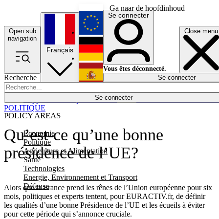
Ga naar de hoofdinhoud
Se connecter
Open sub
Close menu
English
navigation
Français
Deutsch
Vous êtes déconnecté.
Recherche
Se connecter
Español
Lumières éteintes
Se connecter
Rapporteur
Politique
Économie
Newsletters
Evénements
Em
POLITIQUE
POLICY AREAS
Qu’est-ce qu’une bonne
Economie
Politique
présidence de l’UE?
Agriculture et Alimentation
Santé
Technologies
Energie, Environnement et Transport
Défense
Alors que la France prend les rênes de l’Union européenne pour six
mois, politiques et experts tentent, pour EURACTIV.fr, de définir
les qualités d’une bonne Présidence de l’UE et les écueils à éviter
pour cette période qui s’annonce cruciale.