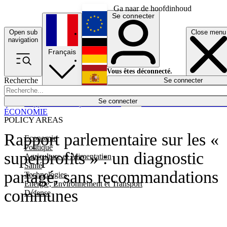
Ga naar de hoofdinhoud
Se connecter
Open sub
Close menu
English
navigation
Français
Deutsch
Vous êtes déconnecté.
Recherche
Se connecter
Español
Lumières éteintes
Se connecter
Rapporteur
Politique
Économie
Newsletters
Evénements
Em
ÉCONOMIE
POLICY AREAS
Rapport parlementaire sur les «
Economie
Politique
superprofits » : un diagnostic
Agriculture et Alimentation
Santé
partagé, sans recommandations
Technologies
Energie, Environnement et Transport
communes
Défense