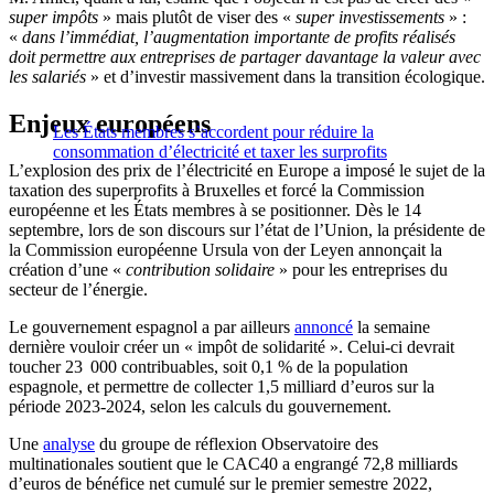
super impôts
» mais plutôt de viser des «
super investissements
» :
«
dans l’immédiat, l’augmentation importante de profits réalisés
doit permettre aux entreprises de partager davantage la valeur avec
les salariés
» et d’investir massivement dans la transition écologique.
Enjeux européens
Les États membres s’accordent pour réduire la
consommation d’électricité et taxer les surprofits
L’explosion des prix de l’électricité en Europe a imposé le sujet de la
taxation des superprofits à Bruxelles et forcé la Commission
européenne et les États membres à se positionner. Dès le 14
septembre, lors de son discours sur l’état de l’Union, la présidente de
la Commission européenne Ursula von der Leyen annonçait la
création d’une «
contribution solidaire
» pour les entreprises du
secteur de l’énergie.
Le gouvernement espagnol a par ailleurs
annoncé
la semaine
dernière vouloir créer un « impôt de solidarité ». Celui-ci devrait
toucher 23 000 contribuables, soit 0,1 % de la population
espagnole, et permettre de collecter 1,5 milliard d’euros sur la
période 2023-2024, selon les calculs du gouvernement.
Une
analyse
du groupe de réflexion Observatoire des
multinationales soutient que le CAC40 a engrangé 72,8 milliards
d’euros de bénéfice net cumulé sur le premier semestre 2022,