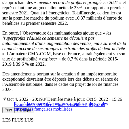
s’approchant des «
niveaux record de profits engrangés en 2021
» et
représentant une augmentation nette de 23% par rapport au premier
semestre 2021. Quant à l’énergéticien TotalEnergie, ce dernier est
sur la première marche du podium avec 10,37 milliards d’euros de
bénéfices au premier semestre 2022.
En outre, l’Observatoire des multinationales ajoute que «
les
‘superprofits’ réalisés ce semestre ne découlent pas
automatiquement d’une augmentation des ventes, mais surtout de la
capacité accrue de ces groupes à extraire des profits de leur activité
». L’armateur CMA-CGM, basé en France, aurait également vu son
taux de profitabilité «
exploser
» de 0,7 % dans la période 2015-
2019 à 39,6 % en 2022.
Des amendements portant sur la création d’un impôt temporaire
exceptionnel devraient être déposés lors des débats en séance de
l’Assemblée nationale, dans le cadre du projet de loi de finances
2023.
Oct 4, 2022 - 20:19
Dernière mise à jour: Oct 5, 2022 - 15:26
​​Face à la menace de coupures « totales » de gaz, les
Économie
Assemblée nationale
fiscalité
superprofits
entreprises françaises mobilisées
Print
Partager
LES PLUS LUS