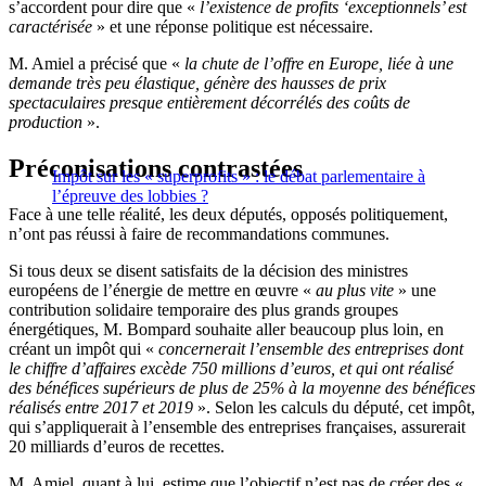
s’accordent pour dire que «
l’existence de profits ‘exceptionnels’ est
caractérisée
» et une réponse politique est nécessaire.
M. Amiel a précisé que «
la chute de l’offre en Europe, liée à une
demande très peu élastique, génère des hausses de prix
spectaculaires presque entièrement décorrélés des coûts de
production
».
Préconisations contrastées
Impôt sur les « superprofits » : le débat parlementaire à
l’épreuve des lobbies ?
Face à une telle réalité, les deux députés, opposés politiquement,
n’ont pas réussi à faire de recommandations communes.
Si tous deux se disent satisfaits de la décision des ministres
européens de l’énergie de mettre en œuvre «
au plus vite
» une
contribution solidaire temporaire des plus grands groupes
énergétiques, M. Bompard souhaite aller beaucoup plus loin, en
créant un impôt qui «
concernerait l’ensemble des entreprises dont
le chiffre d’affaires excède 750 millions d’euros, et qui ont réalisé
des bénéfices supérieurs de plus de 25% à la moyenne des bénéfices
réalisés entre 2017 et 2019
». Selon les calculs du député, cet impôt,
qui s’appliquerait à l’ensemble des entreprises françaises, assurerait
20 milliards d’euros de recettes.
M. Amiel, quant à lui, estime que l’objectif n’est pas de créer des «