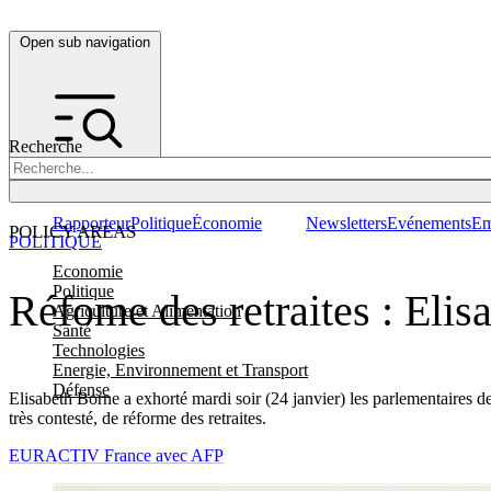
Open sub navigation
Recherche
Rapporteur
Politique
Économie
Newsletters
Evénements
Em
POLICY AREAS
POLITIQUE
Economie
Politique
Réfome des retraites : Elisa
Agriculture et Alimentation
Santé
Technologies
Energie, Environnement et Transport
Défense
Elisabeth Borne a exhorté mardi soir (24 janvier) les parlementaires de l
très contesté, de réforme des retraites.
EURACTIV France avec AFP