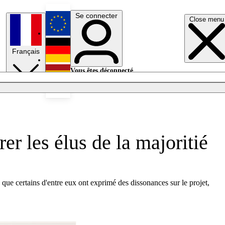
Se connecter
Close menu
English
Français
Deutsch
Vous êtes déconnecté.
Se connecter
Español
Lumières éteintes
er les élus de la majoritié
rs que certains d'entre eux ont exprimé des dissonances sur le projet,