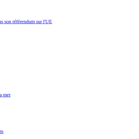
s son référendum sur l'UE
la mer
ts