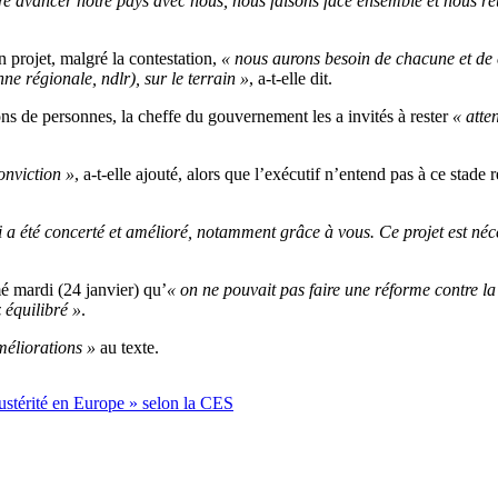
e avancer notre pays avec nous, nous faisons face ensemble et nous ré
 projet, malgré la contestation,
« nous aurons besoin de chacune et de
e régionale, ndlr), sur le terrain »
, a-t-elle dit.
ions de personnes, la cheffe du gouvernement les a invités à rester
« atte
onviction »
, a-t-elle ajouté, alors que l’exécutif n’entend pas à ce stade 
a été concerté et amélioré, notamment grâce à vous. Ce projet est néces
é mardi (24 janvier) qu’
« on ne pouvait pas faire une réforme contre la
 équilibré »
.
méliorations »
au texte.
austérité en Europe » selon la CES