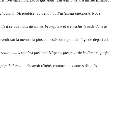
ussirons ensemble, parce que nous resterons unis »
, a insisté Elisabeth
 chacun à l’Assemblée, au Sénat, au Parlement européen. Nous
ntifs à ce que nous disent les Français »
et
« enrichir le texte dans le
revenir sur la mesure la plus contestée du report de l’âge de départ à la
saire, mais ce n’est pas tout. N’ayons pas peur de le dire : ce projet
 population »
, après avoir réitéré, comme deux autres députés