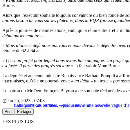
« Renaissance, MoDem, Horizons, ainsi que tous ceux qui veulent fair
Borne.
Alors que l’exécutif souhaite toujours convaincre du bien-fondé de son
aurons besoin de vous sur les plateaux, dans la PQR (presse quotidienn
Après la journée de manifestations jeudi, qui a réuni entre 1 et 2 mill
débat parlementaire »
.
« Mais d’ores et déjà nous pouvons et nous devons le défendre avec c
retraite de 62 à 64 ans.
« C’est un projet pour lequel nous avons fait campagne. Un projet qui 
est juste. Il porte des progrès sociaux »
, a fait valoir Mme Borne.
La députée et ancienne ministre Renaissance Barbara Pompili a affirm
macronistes, qu’elle ne pourrait voter
« en l’état »
un texte
« pas assez
Le patron du MoDem François Bayrou a de son côté réclamé des
« a
Jan 25, 2023 - 07:08
La réforme des retraites, « précurseur d’une nouvelle vague d’
Politique
Elisabeth Borne
réforme des retraites
retraite
Print
Partager
LES PLUS LUS