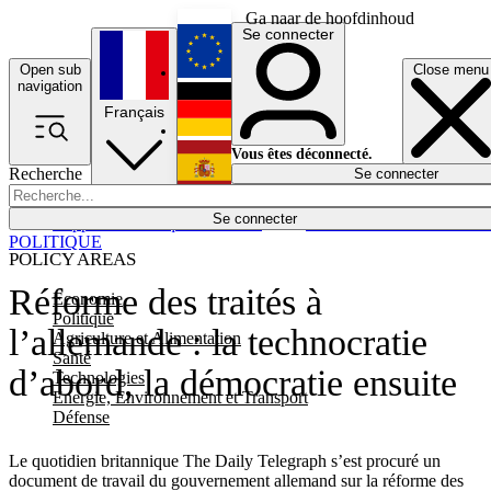
Ga naar de hoofdinhoud
Se connecter
Open sub
Close menu
English
navigation
Français
Deutsch
Vous êtes déconnecté.
Recherche
Se connecter
Español
Lumières éteintes
Se connecter
Rapporteur
Politique
Économie
Newsletters
Evénements
Em
POLITIQUE
POLICY AREAS
Réforme des traités à
Economie
Politique
l’allemande : la technocratie
Agriculture et Alimentation
Santé
d’abord, la démocratie ensuite
Technologies
Energie, Environnement et Transport
Défense
Le quotidien britannique The Daily Telegraph s’est procuré un
document de travail du gouvernement allemand sur la réforme des