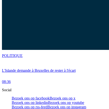
POLITIQUE
L'Islande demande à Bruxelles de rester à l'écart
08:36
Social
Bezoek ons op facebook
Bezoek ons op x
Bezoek ons op linkedin
Bezoek ons op youtube
Bezoek ons op rss-feed
Bezoek ons op instagram