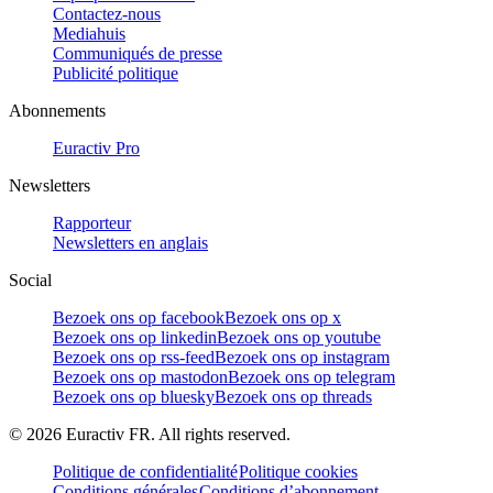
Contactez-nous
Mediahuis
Communiqués de presse
Publicité politique
Abonnements
Euractiv Pro
Newsletters
Rapporteur
Newsletters en anglais
Social
Bezoek ons op facebook
Bezoek ons op x
Bezoek ons op linkedin
Bezoek ons op youtube
Bezoek ons op rss-feed
Bezoek ons op instagram
Bezoek ons op mastodon
Bezoek ons op telegram
Bezoek ons op bluesky
Bezoek ons op threads
©
2026
Euractiv FR. All rights reserved.
Politique de confidentialité
Politique cookies
Conditions générales
Conditions d’abonnement