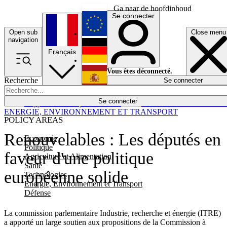
Ga naar de hoofdinhoud
Se connecter
Open sub
Close menu
English
navigation
Français
Deutsch
Vous êtes déconnecté.
Recherche
Se connecter
Español
Lumières éteintes
Se connecter
Rapporteur
Politique
Économie
Newsletters
Evénements
Em
ENERGIE, ENVIRONNEMENT ET TRANSPORT
POLICY AREAS
Renouvelables : Les députés en
Economie
Politique
faveur d'une politique
Agriculture et Alimentation
Santé
européenne solide
Technologies
Energie, Environnement et Transport
Défense
La commission parlementaire Industrie, recherche et énergie (ITRE)
a apporté un large soutien aux propositions de la Commission à