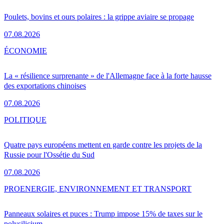
Poulets, bovins et ours polaires : la grippe aviaire se propage
07.08.2026
ÉCONOMIE
La « résilience surprenante » de l'Allemagne face à la forte hausse
des exportations chinoises
07.08.2026
POLITIQUE
Quatre pays européens mettent en garde contre les projets de la
Russie pour l'Ossétie du Sud
07.08.2026
PRO
ENERGIE, ENVIRONNEMENT ET TRANSPORT
Panneaux solaires et puces : Trump impose 15% de taxes sur le
polysilicium