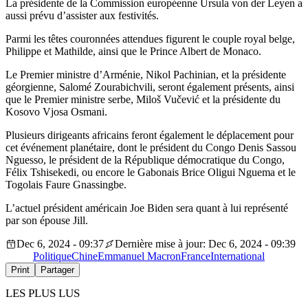
La présidente de la Commission européenne Ursula von der Leyen a
aussi prévu d’assister aux festivités.
Parmi les têtes couronnées attendues figurent le couple royal belge,
Philippe et Mathilde, ainsi que le Prince Albert de Monaco.
Le Premier ministre d’Arménie, Nikol Pachinian, et la présidente
géorgienne, Salomé Zourabichvili, seront également présents, ainsi
que le Premier ministre serbe, Miloš Vučević et la présidente du
Kosovo Vjosa Osmani.
Plusieurs dirigeants africains feront également le déplacement pour
cet événement planétaire, dont le président du Congo Denis Sassou
Nguesso, le président de la République démocratique du Congo,
Félix Tshisekedi, ou encore le Gabonais Brice Oligui Nguema et le
Togolais Faure Gnassingbe.
L’actuel président américain Joe Biden sera quant à lui représenté
par son épouse Jill.
Dec 6, 2024 - 09:37
Dernière mise à jour: Dec 6, 2024 - 09:39
Politique
Chine
Emmanuel Macron
France
International
Print
Partager
LES PLUS LUS