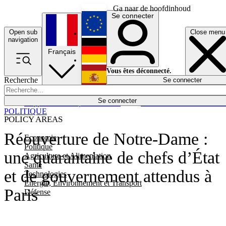
Ga naar de hoofdinhoud
Se connecter
Open sub
Close menu
English
navigation
Français
Deutsch
Vous êtes déconnecté.
Recherche
Se connecter
Español
Lumières éteintes
Se connecter
Rapporteur
Politique
Économie
Newsletters
Evénements
Em
POLITIQUE
POLICY AREAS
Réouverture de Notre-Dame :
Economie
Politique
une quarantaine de chefs d’État
Agriculture et Alimentation
Santé
et de gouvernement attendus à
Technologies
Energie, Environnement et Transport
Paris
Défense