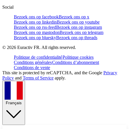
Social
Bezoek ons op facebook
Bezoek ons op x
Bezoek ons op linkedin
Bezoek ons op youtube
Bezoek ons op rss-feed
Bezoek ons op instagram
Bezoek ons op mastodon
Bezoek ons op telegram
Bezoek ons op bluesky
Bezoek ons op threads
©
2026
Euractiv FR. All rights reserved.
Politique de confidentialité
Politique cookies
Conditions générales
Conditions d’abonnement
Conditions de vente
This site is protected by reCAPTCHA, and the Google
Privacy
Policy
and
Terms of Service
apply.
Français