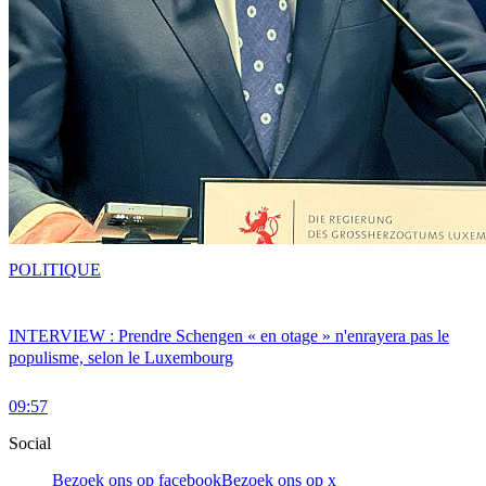
POLITIQUE
INTERVIEW : Prendre Schengen « en otage » n'enrayera pas le
populisme, selon le Luxembourg
09:57
Social
Bezoek ons op facebook
Bezoek ons op x