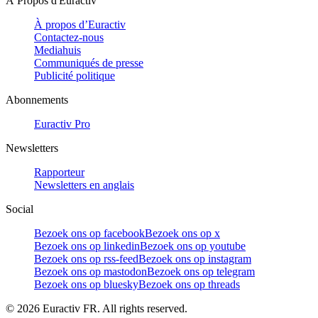
À Propos d'Euractiv
À propos d’Euractiv
Contactez-nous
Mediahuis
Communiqués de presse
Publicité politique
Abonnements
Euractiv Pro
Newsletters
Rapporteur
Newsletters en anglais
Social
Bezoek ons op facebook
Bezoek ons op x
Bezoek ons op linkedin
Bezoek ons op youtube
Bezoek ons op rss-feed
Bezoek ons op instagram
Bezoek ons op mastodon
Bezoek ons op telegram
Bezoek ons op bluesky
Bezoek ons op threads
©
2026
Euractiv FR. All rights reserved.