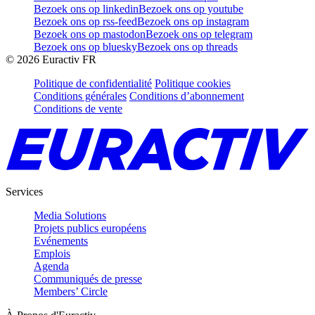
Bezoek ons op linkedin
Bezoek ons op youtube
Bezoek ons op rss-feed
Bezoek ons op instagram
Bezoek ons op mastodon
Bezoek ons op telegram
Bezoek ons op bluesky
Bezoek ons op threads
©
2026
Euractiv FR
Politique de confidentialité
Politique cookies
Conditions générales
Conditions d’abonnement
Conditions de vente
Services
Media Solutions
Projets publics européens
Evénements
Emplois
Agenda
Communiqués de presse
Members’ Circle