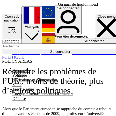
Ga naar de hoofdinhoud
Se connecter
Open sub
Close menu
English
navigation
Français
Deutsch
Vous êtes déconnecté.
Recherche
Se connecter
Español
Lumières éteintes
Se connecter
Rapporteur
Politique
Économie
Newsletters
Evénements
Em
POLITIQUE
POLICY AREAS
Résoudre les problèmes de
Economie
Politique
l’UE : moins de théorie, plus
Agriculture et Alimentation
Santé
d’actions politiques
Technologies
Energie, Environnement et Transport
Défense
Alors que le Parlement européen se rapproche du compte à rebours
d’un an avant les élections de 2009, un professeur d’université