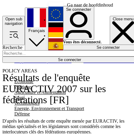
Ga naar de hoofdinhoud
Se connecter
Open sub
Close menu
English
navigation
Français
Deutsch
Vous êtes déconnecté.
Recherche
Se connecter
Español
Lumières éteintes
Se connecter
Rapporteur
Politique
Économie
Newsletters
Evénements
Em
POLICY AREAS
Résultats de l'enquête
Economie
EURACTIV 2007 sur les
Politique
Agriculture et Alimentation
fédérations [FR]
Santé
Technologies
Energie, Environnement et Transport
Défense
D'après les résultats de cette enquête menée par EURACTIV, les
médias spécialisés et les législateurs sont considérés comme les
interlocuteurs clés des fédérations européennes.