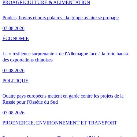
PRO
AGRICULTURE & ALIMENTATION
Poulets, bovins et ours polaires : la grippe aviaire se propage
07.08.2026
ÉCONOMIE
La « résilience surprenante » de l'Allemagne face à la forte hausse
des exportations chinoises
07.08.2026
POLITIQUE
Quatre pays européens mettent en garde contre les projets de la
Russie pour l'Ossétie du Sud
07.08.2026
PRO
ENERGIE, ENVIRONNEMENT ET TRANSPORT