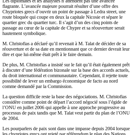
Les diplomates et les analystes n’attendent pas une avancée
flagrante. L’avancée majeure pourrait résulter d’une offre des
Chypriotes grecs d’ouvrir un point de passage à Ledra street, une
route bloquée qui coupe en deux la capitale Nicosie et sépare le
quartier grec du quartier turc. Il s’agit d’un des cinq points de
passage au cœur de la capitale de Chypre et sa réouverture serait
hautement symbolique.
M. Christofias a déclaré qu’il revenait à M. Talat de décider de sa
réouverture et de sa date en mentionnant que ce dernier devrait leur
dire et que lui-même était prêt à le faire demain.
De plus, M. Christofias a insisté sur le fait qu’il était également prêt
à discuter d’une fédération bizonale sur la base des accords actuels,
du droit international et communautaire. Cependant, il rejette toute
possibilité de lever un embargo économique de facto au nord
comme demandé par la Commission.
La question difficile reste la base des négociations. M. Christofias
considère comme point de départ l’accord négocié sous l’égide de
l’ONU en juillet 2006 qui appelle à une approche progressive au
processus de paix tandis que M. Talat veut partir du plan de l’ONU
de 2004.
Les pourparlers de paix sont dans une impasse depuis 2004 lorsque
les chypriotes grecs ont rejeté par référendum le plan des Nations