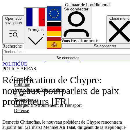
Ga naar de hoofdinhoud
Se connecter
Open sub
Close menu
English
navigation
Français
Deutsch
Vous êtes déconnecté.
Recherche
Se connecter
Español
Lumières éteintes
Se connecter
Rapporteur
Politique
Économie
Newsletters
Evénements
Em
POLITIQUE
POLICY AREAS
Réunification de Chypre:
Economie
Politique
nouveaux pourparlers de paix
Agriculture et Alimentation
Santé
prometteurs [FR]
Technologies
Energie, Environnement et Transport
Défense
Demetris Christofias, le nouveau président de Chypre rencontrera
aujourd’hui (21 mars) Mehmet Ali Talat, dirigeant de la République