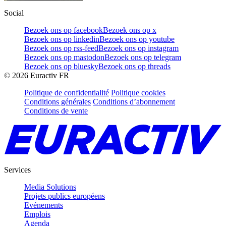
Social
Bezoek ons op facebook
Bezoek ons op x
Bezoek ons op linkedin
Bezoek ons op youtube
Bezoek ons op rss-feed
Bezoek ons op instagram
Bezoek ons op mastodon
Bezoek ons op telegram
Bezoek ons op bluesky
Bezoek ons op threads
©
2026
Euractiv FR
Politique de confidentialité
Politique cookies
Conditions générales
Conditions d’abonnement
Conditions de vente
Services
Media Solutions
Projets publics européens
Evénements
Emplois
Agenda