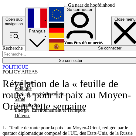
Ga naar de hoofdinhoud
Se connecter
Open sub
Close menu
English
navigation
Français
Deutsch
Vous êtes déconnecté.
Recherche
Se connecter
Español
Lumières éteintes
Se connecter
Rapporteur
Politique
Économie
Newsletters
Evénements
Em
POLITIQUE
POLICY AREAS
Révélation de la « feuille de
Economie
Politique
route » pour la paix au Moyen-
Agriculture et Alimentation
Santé
Orient cette semaine
Technologies
Energie, Environnement et Transport
Défense
La "feuille de route pour la paix" au Moyen-Orient, rédigée par le
quatuor diplomatique composé de l'UE, des Etats-Unis, de la Russie