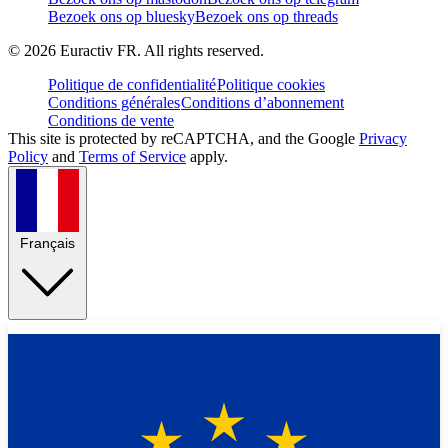
Bezoek ons op bluesky
Bezoek ons op threads
©
2026
Euractiv FR. All rights reserved.
Politique de confidentialité
Politique cookies
Conditions générales
Conditions d’abonnement
Conditions de vente
This site is protected by reCAPTCHA, and the Google
Privacy
Policy
and
Terms of Service
apply.
Français