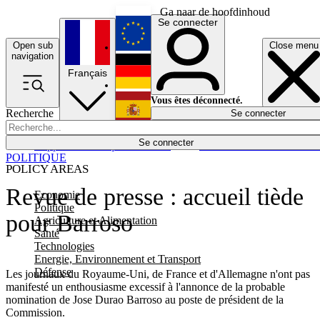
Ga naar de hoofdinhoud
Se connecter
Open sub
Close menu
English
navigation
Français
Deutsch
Vous êtes déconnecté.
Recherche
Se connecter
Español
Lumières éteintes
Se connecter
Rapporteur
Politique
Économie
Newsletters
Evénements
Em
POLITIQUE
POLICY AREAS
Revue de presse : accueil tiède
Economie
Politique
pour Barroso
Agriculture et Alimentation
Santé
Technologies
Energie, Environnement et Transport
Défense
Les journaux du Royaume-Uni, de France et d'Allemagne n'ont pas
manifesté un enthousiasme excessif à l'annonce de la probable
nomination de Jose Durao Barroso au poste de président de la
Commission.