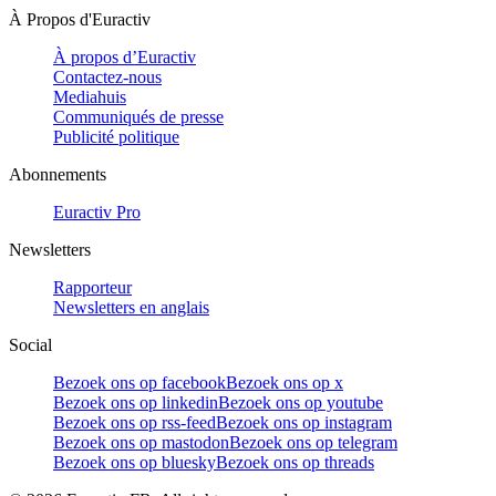
À Propos d'Euractiv
À propos d’Euractiv
Contactez-nous
Mediahuis
Communiqués de presse
Publicité politique
Abonnements
Euractiv Pro
Newsletters
Rapporteur
Newsletters en anglais
Social
Bezoek ons op facebook
Bezoek ons op x
Bezoek ons op linkedin
Bezoek ons op youtube
Bezoek ons op rss-feed
Bezoek ons op instagram
Bezoek ons op mastodon
Bezoek ons op telegram
Bezoek ons op bluesky
Bezoek ons op threads