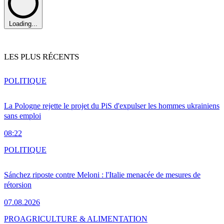
Loading...
LES PLUS RÉCENTS
POLITIQUE
La Pologne rejette le projet du PiS d'expulser les hommes ukrainiens
sans emploi
08:22
POLITIQUE
Sánchez riposte contre Meloni : l'Italie menacée de mesures de
rétorsion
07.08.2026
PRO
AGRICULTURE & ALIMENTATION