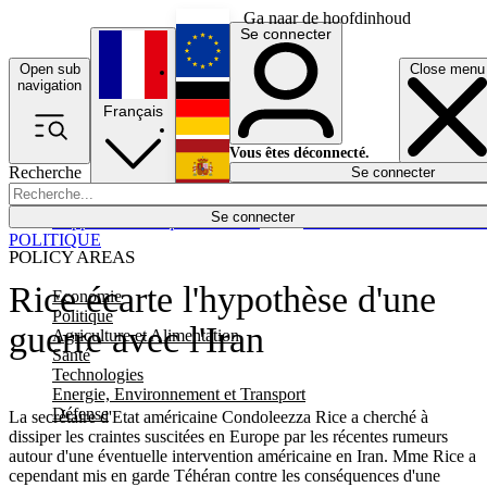
Ga naar de hoofdinhoud
Se connecter
Open sub
Close menu
English
navigation
Français
Deutsch
Vous êtes déconnecté.
Recherche
Se connecter
Español
Lumières éteintes
Se connecter
Rapporteur
Politique
Économie
Newsletters
Evénements
Em
POLITIQUE
POLICY AREAS
Rice écarte l'hypothèse d'une
Economie
Politique
guerre avec l'Iran
Agriculture et Alimentation
Santé
Technologies
Energie, Environnement et Transport
Défense
La secrétaire d'Etat américaine Condoleezza Rice a cherché à
dissiper les craintes suscitées en Europe par les récentes rumeurs
autour d'une éventuelle intervention américaine en Iran. Mme Rice a
cependant mis en garde Téhéran contre les conséquences d'une