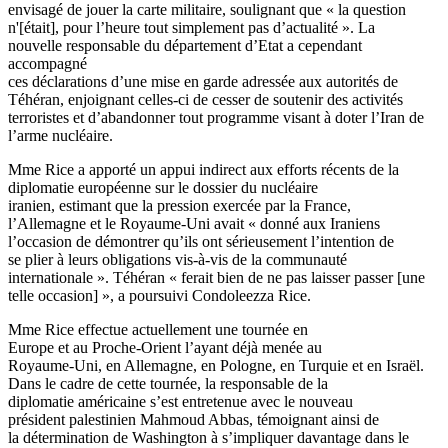
envisagé de jouer la carte militaire, soulignant que « la question
n'[était], pour l’heure tout simplement pas d’actualité ». La
nouvelle responsable du département d’Etat a cependant
accompagné
ces déclarations d’une mise en garde adressée aux autorités de
Téhéran, enjoignant celles-ci de cesser de soutenir des activités
terroristes et d’abandonner tout programme visant à doter l’Iran de
l’arme nucléaire.
Mme Rice a apporté un appui indirect aux efforts récents de la
diplomatie européenne sur le dossier du nucléaire
iranien, estimant que la pression exercée par la France,
l’Allemagne et le Royaume-Uni avait « donné aux Iraniens
l’occasion de démontrer qu’ils ont sérieusement l’intention de
se plier à leurs obligations vis-à-vis de la communauté
internationale ». Téhéran « ferait bien de ne pas laisser passer [une
telle occasion] », a poursuivi Condoleezza Rice.
Mme Rice effectue actuellement une tournée en
Europe et au Proche-Orient l’ayant déjà menée au
Royaume-Uni, en Allemagne, en Pologne, en Turquie et en Israël.
Dans le cadre de cette tournée, la responsable de la
diplomatie américaine s’est entretenue avec le nouveau
président palestinien Mahmoud Abbas, témoignant ainsi de
la détermination de Washington à s’impliquer davantage dans le