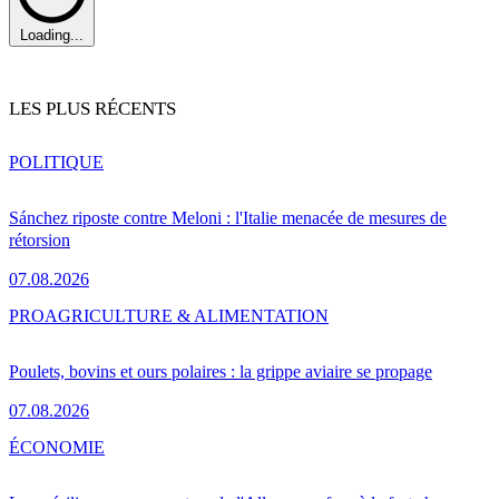
Loading...
LES PLUS RÉCENTS
POLITIQUE
Sánchez riposte contre Meloni : l'Italie menacée de mesures de
rétorsion
07.08.2026
PRO
AGRICULTURE & ALIMENTATION
Poulets, bovins et ours polaires : la grippe aviaire se propage
07.08.2026
ÉCONOMIE