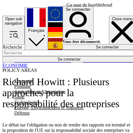
Ga naar de hoofdinhoud
Se connecter
Open sub
Close menu
English
navigation
Français
Deutsch
Vous êtes déconnecté.
Recherche
Se connecter
Español
Lumières éteintes
Se connecter
Rapporteur
Politique
Économie
Newsletters
Evénements
Em
ÉCONOMIE
POLICY AREAS
Richard Howitt : Plusieurs
Economie
Politique
approches pour la
Agriculture et Alimentation
Santé
responsabilité des entreprises
Technologies
Energie, Environnement et Transport
Défense
Le débat sur l'obligation ou non de rendre des rapports est terminé et
la proposition de l'UE sur la responsabilité sociale des entreprises va