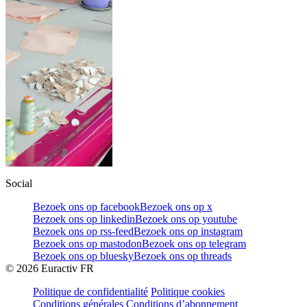
Social
Bezoek ons op facebook
Bezoek ons op x
Bezoek ons op linkedin
Bezoek ons op youtube
Bezoek ons op rss-feed
Bezoek ons op instagram
Bezoek ons op mastodon
Bezoek ons op telegram
Bezoek ons op bluesky
Bezoek ons op threads
©
2026
Euractiv FR
Politique de confidentialité
Politique cookies
Conditions générales
Conditions d’abonnement