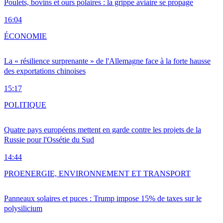
Poulets, bovins et ours polaires : la grippe aviaire se propage
16:04
ÉCONOMIE
La « résilience surprenante » de l'Allemagne face à la forte hausse
des exportations chinoises
15:17
POLITIQUE
Quatre pays européens mettent en garde contre les projets de la
Russie pour l'Ossétie du Sud
14:44
PRO
ENERGIE, ENVIRONNEMENT ET TRANSPORT
Panneaux solaires et puces : Trump impose 15% de taxes sur le
polysilicium