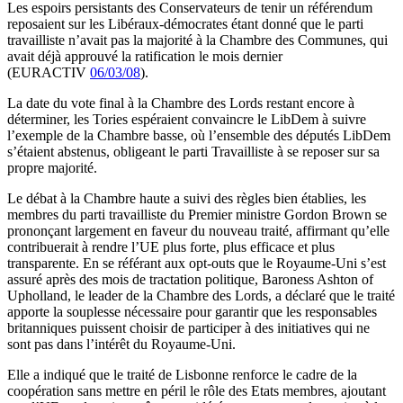
Les espoirs persistants des Conservateurs de tenir un référendum
reposaient sur les Libéraux-démocrates étant donné que le parti
travailliste n’avait pas la majorité à la Chambre des Communes, qui
avait déjà approuvé la ratification le mois dernier
(EURACTIV
06/03/08
).
La date du vote final à la Chambre des Lords restant encore à
déterminer, les Tories espéraient convaincre le LibDem à suivre
l’exemple de la Chambre basse, où l’ensemble des députés LibDem
s’étaient abstenus, obligeant le parti Travailliste à se reposer sur sa
propre majorité.
Le débat à la Chambre haute a suivi des règles bien établies, les
membres du parti travailliste du Premier ministre Gordon Brown se
prononçant largement en faveur du nouveau traité, affirmant qu’elle
contribuerait à rendre l’UE plus forte, plus efficace et plus
transparente. En se référant aux opt-outs que le Royaume-Uni s’est
assuré après des mois de tractation politique, Baroness Ashton of
Upholland, le leader de la Chambre des Lords, a déclaré que le traité
apporte la souplesse nécessaire pour garantir que les responsables
britanniques puissent choisir de participer à des initiatives qui ne
sont pas dans l’intérêt du Royaume-Uni.
Elle a indiqué que le traité de Lisbonne renforce le cadre de la
coopération sans mettre en péril le rôle des Etats membres, ajoutant