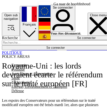
Ga naar de hoofdinhoud
Se connecter
Open sub
Close menu
English
navigation
Français
Deutsch
Vous êtes déconnecté.
Recherche
Se connecter
Español
Lumières éteintes
Se connecter
Rapporteur
Politique
Économie
Newsletters
Evénements
Em
POLITIQUE
POLICY AREAS
Royaume-Uni : les lords
Economie
Politique
devraient écarter le référendum
Agriculture et Alimentation
Santé
sur le traité européen [FR]
Technologies
Energie, Environnement et Transport
Défense
Les espoirs des Conservateurs pour un référendum sur le traité
modificatif européen ont été brisés mardi 1er, alors que plusieurs