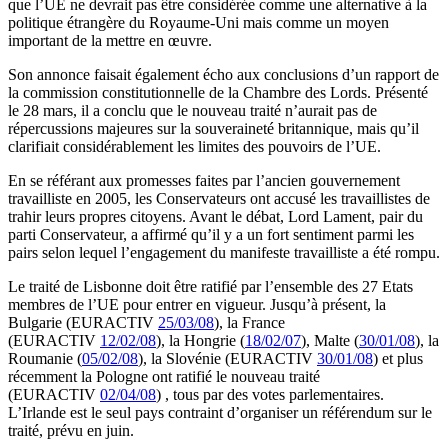
que l’UE ne devrait pas être considérée comme une alternative à la
politique étrangère du Royaume-Uni mais comme un moyen
important de la mettre en œuvre.
Son annonce faisait également écho aux conclusions d’un rapport de
la commission constitutionnelle de la Chambre des Lords. Présenté
le 28 mars, il a conclu que le nouveau traité n’aurait pas de
répercussions majeures sur la souveraineté britannique, mais qu’il
clarifiait considérablement les limites des pouvoirs de l’UE.
En se référant aux promesses faites par l’ancien gouvernement
travailliste en 2005, les Conservateurs ont accusé les travaillistes de
trahir leurs propres citoyens. Avant le débat, Lord Lament, pair du
parti Conservateur, a affirmé qu’il y a un fort sentiment parmi les
pairs selon lequel l’engagement du manifeste travailliste a été rompu.
Le traité de Lisbonne doit être ratifié par l’ensemble des 27 Etats
membres de l’UE pour entrer en vigueur. Jusqu’à présent, la
Bulgarie (EURACTIV
25/03/08
), la France
(EURACTIV
12/02/08
), la Hongrie (
18/02/07
), Malte (
30/01/08
), la
Roumanie (
05/02/08
), la Slovénie (EURACTIV
30/01/08
) et plus
récemment la Pologne ont ratifié le nouveau traité
(EURACTIV
02/04/08
) , tous par des votes parlementaires.
L’Irlande est le seul pays contraint d’organiser un référendum sur le
traité, prévu en juin.