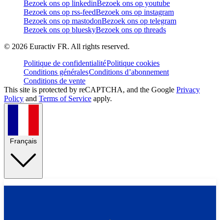
Bezoek ons op linkedin
Bezoek ons op youtube
Bezoek ons op rss-feed
Bezoek ons op instagram
Bezoek ons op mastodon
Bezoek ons op telegram
Bezoek ons op bluesky
Bezoek ons op threads
©
2026
Euractiv FR. All rights reserved.
Politique de confidentialité
Politique cookies
Conditions générales
Conditions d’abonnement
Conditions de vente
This site is protected by reCAPTCHA, and the Google
Privacy
Policy
and
Terms of Service
apply.
Français