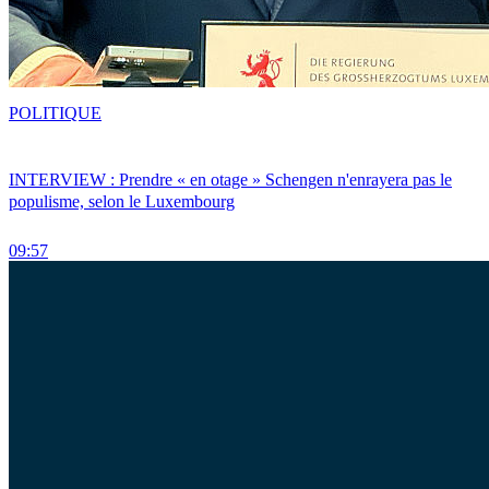
POLITIQUE
INTERVIEW : Prendre « en otage » Schengen n'enrayera pas le
populisme, selon le Luxembourg
09:57