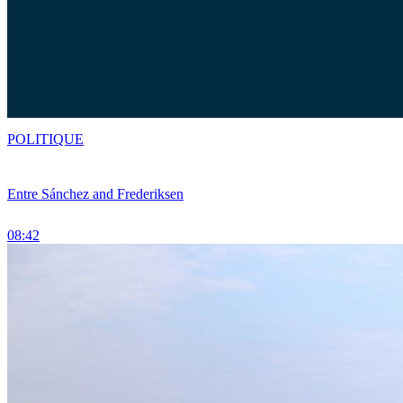
POLITIQUE
Entre Sánchez and Frederiksen
08:42