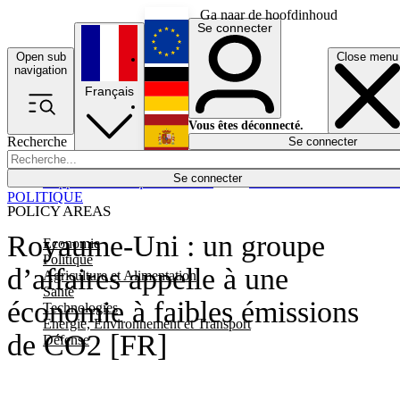
Ga naar de hoofdinhoud
Se connecter
Open sub
Close menu
English
navigation
Français
Deutsch
Vous êtes déconnecté.
Recherche
Se connecter
Español
Lumières éteintes
Se connecter
Rapporteur
Politique
Économie
Newsletters
Evénements
Em
POLITIQUE
POLICY AREAS
Royaume-Uni : un groupe
Economie
Politique
d’affaires appelle à une
Agriculture et Alimentation
Santé
économie à faibles émissions
Technologies
Energie, Environnement et Transport
de CO2 [FR]
Défense