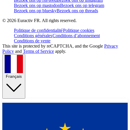
Bezoek ons op rss-feed
Bezoek ons op instagram
Bezoek ons op mastodon
Bezoek ons op telegram
Bezoek ons op bluesky
Bezoek ons op threads
©
2026
Euractiv FR. All rights reserved.
Politique de confidentialité
Politique cookies
Conditions générales
Conditions d’abonnement
Conditions de vente
This site is protected by reCAPTCHA, and the Google
Privacy
Policy
and
Terms of Service
apply.
Français