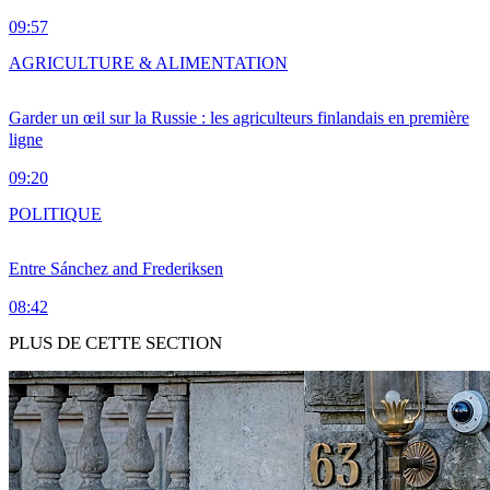
09:57
AGRICULTURE & ALIMENTATION
Garder un œil sur la Russie : les agriculteurs finlandais en première
ligne
09:20
POLITIQUE
Entre Sánchez and Frederiksen
08:42
PLUS DE CETTE SECTION