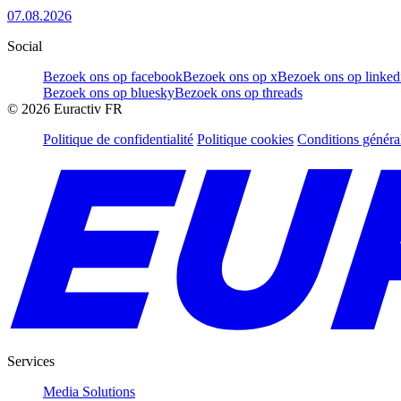
07.08.2026
Social
Bezoek ons op facebook
Bezoek ons op x
Bezoek ons op linked
Bezoek ons op bluesky
Bezoek ons op threads
©
2026
Euractiv FR
Politique de confidentialité
Politique cookies
Conditions généra
Services
Media Solutions