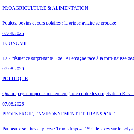
PRO
AGRICULTURE & ALIMENTATION
Poulets, bovins et ours polaires : la grippe aviaire se propage
07.08.2026
ÉCONOMIE
La « résilience surprenante » de l'Allemagne face à la forte hausse de
07.08.2026
POLITIQUE
Quatre pays européens mettent en garde contre les projets de la Russi
07.08.2026
PRO
ENERGIE, ENVIRONNEMENT ET TRANSPORT
Panneaux solaires et puces : Trump impose 15% de taxes sur le polysi