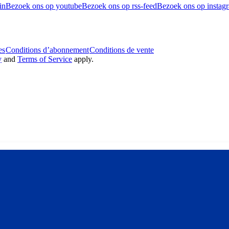
in
Bezoek ons op youtube
Bezoek ons op rss-feed
Bezoek ons op instag
es
Conditions d’abonnement
Conditions de vente
y
and
Terms of Service
apply.