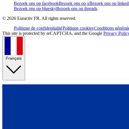
Bezoek ons op facebook
Bezoek ons op x
Bezoek ons op linked
Bezoek ons op bluesky
Bezoek ons op threads
©
2026
Euractiv FR. All rights reserved.
Politique de confidentialité
Politique cookies
Conditions général
This site is protected by reCAPTCHA, and the Google
Privacy Polic
Français