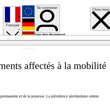
Se connecter
Close menu
English
Français
Deutsch
Vous êtes déconnecté.
Se connecter
Español
Lumières éteintes
ents affectés à la mobilité
permanente et de la jeunesse. La présidence néerlandaise estime