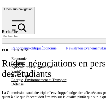
Open sub navigation
Recherche
Rapporteur
Politique
Économie
Newsletters
Evénements
Em
POLICY AREAS
Economie
Rudes négociations en persp
Politique
Agriculture et Alimentation
des étudiants
Santé
Technologies
Energie, Environnement et Transport
Défense
La Commission souhaite tripler l'enveloppe budgétaire affectée aux p
quant à elle que l'accent doit être mis sur la qualité plutôt que sur la qu