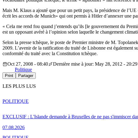
Mais M. Klaus a ajouté que pour un petit pays, la présidence de l’UE e
écrit les accords de Munich» qui ont permis à Hitler d’annexer une par
« Cela me rend fou quand j’entends qu’ils [le gouvernement du Premier 
est un opposant avéré à l’opinion selon laquelle le changement climati
Selon la presse tchèque, le poste de Premier ministre de M. Topolanek 
2009. L’avenir de la ratification du traité de Lisbonne est également s
conformité du traité avec la Constitution tchèque.
Oct 27, 2008 - 08:40
Dernière mise à jour: May 28, 2012 - 20:29
Politique
Print
Partager
LES PLUS LUS
POLITIQUE
EXCLUSIF : L'Islande demande à Bruxelles de ne pas s'immiscer dan
07.08.2026
POLITIQUE