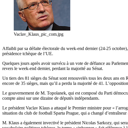
Vaclav_Klaus_pic_com.jpg
Affaibli par sa défaite électorale du week-end dernier (24-25 octobre
présidence tchèque de l’UE.
Quelques jours après avoir survécu à un vote de défiance au Parlement
revers le week-end dernier, perdant la majorité au Sénat.
Un tiers des 81 sièges du Sénat sont renouvelés tous les deux ans en R
encore de 35 sièges, mais qu’il a perdu la majorité de 41. L’oppositio
Le gouvernement de M. Topolanek, qui est composé du Parti démocrate
compte ainsi sur une dizaine de députés indépendants.
Le président Vaclav Klaus a attaqué le Premier ministre pour « l’arro
situation du club de football Sparta Prague, qui a changé d’entraîneur 
M. Klaus a également invectivé le président Nicolas Sarkozy, qui sera
vocabulaire politique tchèque, le terme « siphonner » fait référence 