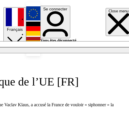
Se connecter
Close menu
English
Français
Deutsch
Vous êtes déconnecté.
Se connecter
Español
Lumières éteintes
èque de l’UE [FR]
ue Vaclav Klaus, a accusé la France de vouloir « siphonner » la