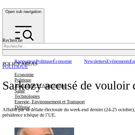
Open sub navigation
Recherche
Rapporteur
Politique
Économie
Newsletters
Evénements
Em
POLICY AREAS
POLITIQUE
Economie
Politique
Sarkozy accusé de vouloir 
Agriculture et Alimentation
Santé
Technologies
Energie, Environnement et Transport
Défense
Affaibli par sa défaite électorale du week-end dernier (24-25 octobre
présidence tchèque de l’UE.