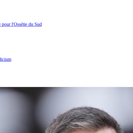
e pour l'Ossétie du Sud
licium