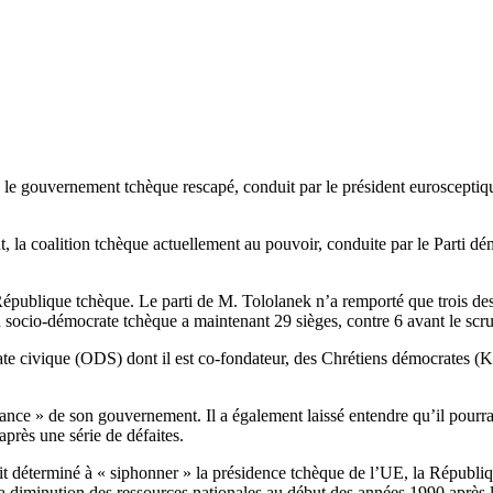
), le gouvernement tchèque rescapé, conduit par le président eurosceptiq
, la coalition tchèque actuellement au pouvoir, conduite par le Parti 
épublique tchèque. Le parti de M. Tololanek n’a remporté que trois des 
n socio-démocrate tchèque a maintenant 29 sièges, contre 6 avant le scr
 civique (ODS) dont il est co-fondateur, des Chrétiens démocrates (KD
gance » de son gouvernement. Il a également laissé entendre qu’il pourra
après une série de défaites.
it déterminé à « siphonner » la présidence tchèque de l’UE, la Républiq
à la diminution des ressources nationales au début des années 1990 apr