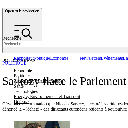
Open sub navigation
Recherche
Rapporteur
Politique
Économie
Newsletters
Evénements
Em
POLICY AREAS
POLITIQUE
Economie
Politique
Sarkozy flatte le Parlemen
Agriculture et Alimentation
Santé
Technologies
Energie, Environnement et Transport
Défense
C’est avec détermination que Nicolas Sarkozy a écarté les critiques lor
dénoncé la « lâcheté » des dirigeants européens réticents à poursuivre 