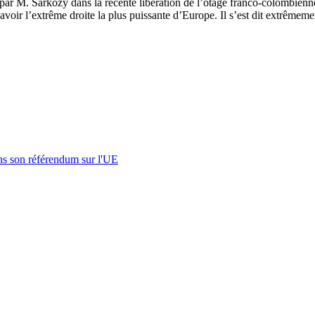
é par M. Sarkozy dans la récente libération de l’otage franco-colombienn
avoir l’extrême droite la plus puissante d’Europe. Il s’est dit extrêmemen
s son référendum sur l'UE