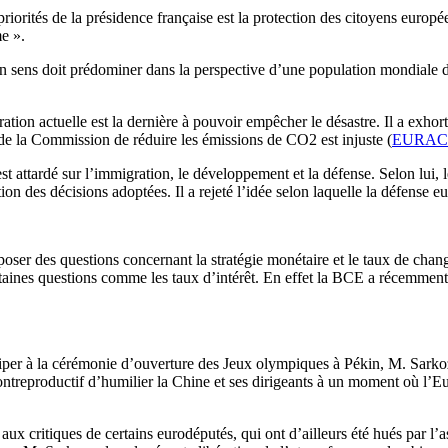
ités de la présidence française est la protection des citoyens européen
me ».
 sens doit prédominer dans la perspective d’une population mondiale de 
tion actuelle est la dernière à pouvoir empêcher le désastre. Il a exho
de la Commission de réduire les émissions de CO2 est injuste (
EURACT
’est attardé sur l’immigration, le développement et la défense. Selon lui
ation des décisions adoptées. Il a rejeté l’idée selon laquelle la défens
se poser des questions concernant la stratégie monétaire et le taux de ch
ertaines questions comme les taux d’intérêt. En effet la BCE a récemme
ciper à la cérémonie d’ouverture des Jeux olympiques à Pékin, M. Sarkoz
ontreproductif d’humilier la Chine et ses dirigeants à un moment où l’Eu
ux critiques de certains eurodéputés, qui ont d’ailleurs été hués par l’a