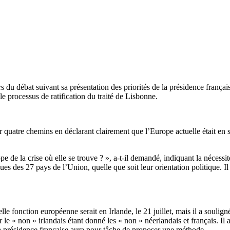
s du débat suivant sa présentation des priorités de la présidence françai
le processus de ratification du traité de Lisbonne.
 quatre chemins en déclarant clairement que l’Europe actuelle était en sit
e de la crise où elle se trouve ? », a-t-il demandé, indiquant la nécessi
es des 27 pays de l’Union, quelle que soit leur orientation politique. 
e fonction européenne serait en Irlande, le 21 juillet, mais il a soulign
le « non » irlandais étant donné les « non » néerlandais et français. Il a
la présidence française aura pour tâche de proposer une méthode.