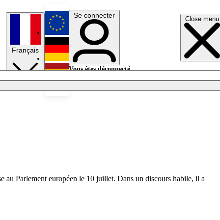
Se connecter
Close menu
English
Français
Deutsch
Vous êtes déconnecté.
Se connecter
Español
Lumières éteintes
se au Parlement européen le 10 juillet. Dans un discours habile, il a