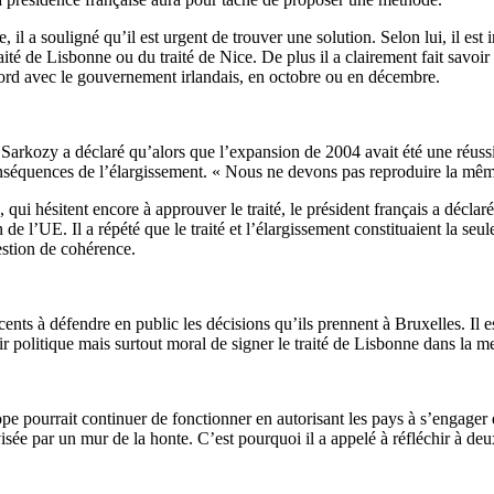
 il a souligné qu’il est urgent de trouver une solution. Selon lui, il es
aité de Lisbonne ou du traité de Nice. De plus il a clairement fait savo
ccord avec le gouvernement irlandais, en octobre ou en décembre.
. Sarkozy a déclaré qu’alors que l’expansion de 2004 avait été une réuss
onséquences de l’élargissement. « Nous ne devons pas reproduire la même e
 qui hésitent encore à approuver le traité, le président français a déclar
 de l’UE. Il a répété que le traité et l’élargissement constituaient la se
estion de cohérence.
icents à défendre en public les décisions qu’ils prennent à Bruxelles. Il e
r politique mais surtout moral de signer le traité de Lisbonne dans la me
e pourrait continuer de fonctionner en autorisant les pays à s’engager 
isée par un mur de la honte. C’est pourquoi il a appelé à réfléchir à deux 