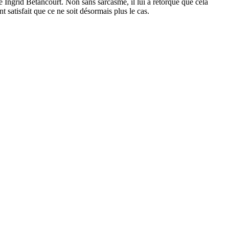
e Ingrid Betancourt. Non sans sarcasme, il lui a rétorqué que cela
t satisfait que ce ne soit désormais plus le cas.