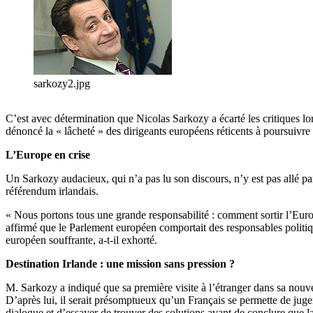
sarkozy2.jpg
C’est avec détermination que Nicolas Sarkozy a écarté les critiques lor
dénoncé la « lâcheté » des dirigeants européens réticents à poursuivre 
L’Europe en crise
Un Sarkozy audacieux, qui n’a pas lu son discours, n’y est pas allé par
référendum irlandais.
« Nous portons tous une grande responsabilité : comment sortir l’Europ
affirmé que le Parlement européen comportait des responsables politiqu
européen souffrante, a-t-il exhorté.
Destination Irlande : une mission sans pression ?
M. Sarkozy a indiqué que sa première visite à l’étranger dans sa nouvell
D’après lui, il serait présomptueux qu’un Français se permette de juger 
dialogue et d’essayer de trouver des solutions avant de conclure que 