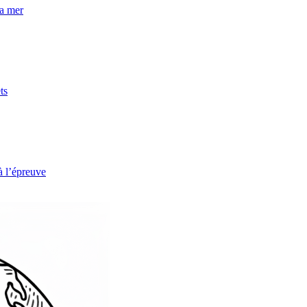
la mer
ts
à l’épreuve