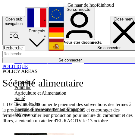
Ga naar de hoofdinhoud
Se connecter
Open sub
Close menu
English
navigation
Français
Deutsch
Vous êtes déconnecté.
Recherche
Se connecter
Español
Lumières éteintes
Se connecter
Rapporteur
Politique
Économie
Newsletters
Evénements
Em
POLITIQUE
POLICY AREAS
Sécurité alimentaire
Economie
Politique
Agriculture et Alimentation
Santé
Technologies
L’UE devrait conditionner le paiement des subventions des fermes à
Energie, Environnement et Transport
la procuration de terres et d’eaux de qualité, et encourager des
Défense
fermiers à diversifier leur production pour inclure du carburant et des
fibres, a entendu un atelier d'EURACTIV le 13 octobre.