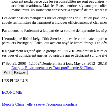
souvent perdu parce que les responsabilités ne sont pas claires »
accidents maritimes. Mais les Etats membres s’y sont particuliè
malheureux. Ils souhaitent conserver la capacité de refuser d’assi
Les deux dossiers manquants sur les obligations de l’Etat du pavillon
appelé les ministres du Transport à indiquer officiellement et clairemen
Par ailleurs, le Parlement a fait part de sa volonté de reprendre les né
L’eurodéputé libéral belge Dirk Sterckx, qui est le coordinateur parle
pétroliers Prestige ou Erika, qui avaient noyé le littoral français en dév
Il a également regretté que le groupe du PPE-DE avait réussi à faire co
ses vues et considèrent que les voyageurs qui se déplacent sur une riv
Sep 25, 2008 - 12:55
Dernière mise à jour: May 28, 2012 - 20:18
Energie, Environnement et Transport
Energie & Climat
Print
Partager
LES PLUS LUS
ÉCONOMIE
Merci la Chine : elle a sauvé l’économie mondiale