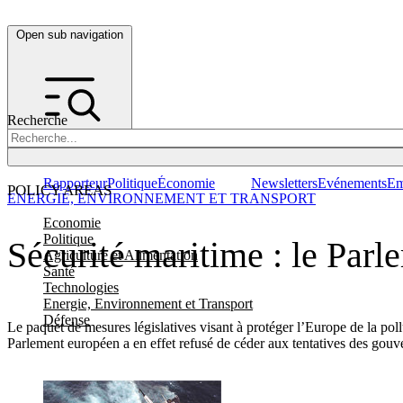
Open sub navigation
Recherche
Rapporteur
Politique
Économie
Newsletters
Evénements
Em
POLICY AREAS
ENERGIE, ENVIRONNEMENT ET TRANSPORT
Economie
Politique
Sécurité maritime : le Parl
Agriculture et Alimentation
Santé
Technologies
Energie, Environnement et Transport
Défense
Le paquet de mesures législatives visant à protéger l’Europe de la poll
Parlement européen a en effet refusé de céder aux tentatives des gouv