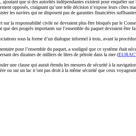
, ajoutant que si des autorités indépendantes existent pour enquêter sur l
rement opposés, craignant qu’une telle décision n’expose leurs côtes mar
ster les navires qui ne disposent pas de garanties financières suffisantes
 et sur la responsabilité civile ne devraient plus être bloqués par le
t que des progrès importants sur l’ensemble du paquet devraient être fait
gociations sous la forme d’un dialogue informel à trois, avant la procédu
mentaire pour l’ensemble du paquet, a souligné que ce système était néce
ersant des dizaines de milliers de litres de pétrole dans la mer (
EURACT
uler une clause qui aurait étendu les mesures de sécurité à la navigatio
ière ou sur un lac n’ont pas droit à la même sécurité que ceux voyagean