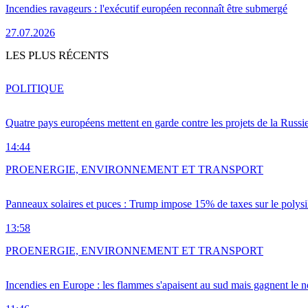
Incendies ravageurs : l'exécutif européen reconnaît être submergé
27.07.2026
LES PLUS RÉCENTS
POLITIQUE
Quatre pays européens mettent en garde contre les projets de la Russi
14:44
PRO
ENERGIE, ENVIRONNEMENT ET TRANSPORT
Panneaux solaires et puces : Trump impose 15% de taxes sur le polysi
13:58
PRO
ENERGIE, ENVIRONNEMENT ET TRANSPORT
Incendies en Europe : les flammes s'apaisent au sud mais gagnent le n