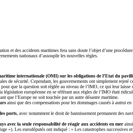
ution et des accidents maritimes fera sans doute l’objet d’une procédure
ernements nationaux d’assouplir les nouvelles règles.
maritime internationale (OMI) sur les obligations de l’Etat du pavil
les de sécurité. Cependant, les gouvernements ont simplement rejeté cett
té pour que la question soit réglée au niveau de l’IMO, ce qui leur lai
 législation européenne en se référant aux règles de l’IMO était ridicule
 avant que l’Europe ne soit touchée par un autre désastre maritime.
urs
ainsi que des compensations pour les dommages causés à autrui en c
les ports
, avec notamment le droit de bannissement permanent des navir
s avec la seule responsabilité de réagir aux accidents en mer
ainsi
refuge »). Les eurodéputés ont indiqué : « Les catastrophes successives e