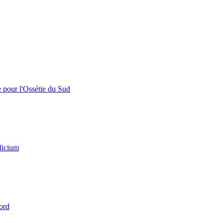
e pour l'Ossétie du Sud
licium
ord