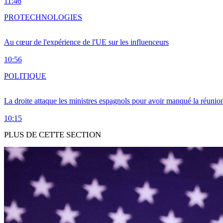
11:46
PRO
TECHNOLOGIES
Au cœur de l'expérience de l'UE sur les influenceurs
10:56
POLITIQUE
La droite attaque les ministres espagnols pour avoir manqué la réunio
10:15
PLUS DE CETTE SECTION