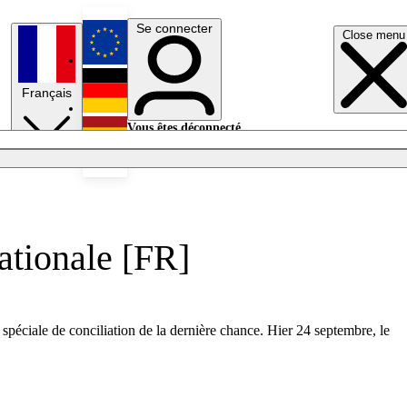
Se connecter
Close menu
English
Français
Deutsch
Vous êtes déconnecté.
Se connecter
Español
Lumières éteintes
nationale [FR]
 spéciale de conciliation de la dernière chance. Hier 24 septembre, le