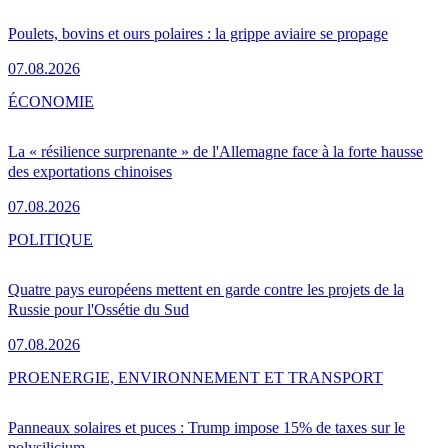
Poulets, bovins et ours polaires : la grippe aviaire se propage
07.08.2026
ÉCONOMIE
La « résilience surprenante » de l'Allemagne face à la forte hausse
des exportations chinoises
07.08.2026
POLITIQUE
Quatre pays européens mettent en garde contre les projets de la
Russie pour l'Ossétie du Sud
07.08.2026
PRO
ENERGIE, ENVIRONNEMENT ET TRANSPORT
Panneaux solaires et puces : Trump impose 15% de taxes sur le
polysilicium