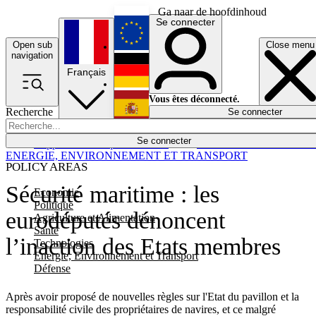
Ga naar de hoofdinhoud
Se connecter
Open sub
Close menu
English
navigation
Français
Deutsch
Vous êtes déconnecté.
Recherche
Se connecter
Español
Lumières éteintes
Se connecter
Rapporteur
Politique
Économie
Newsletters
Evénements
Em
ENERGIE, ENVIRONNEMENT ET TRANSPORT
POLICY AREAS
Sécurité maritime : les
Economie
Politique
eurodéputés dénoncent
Agriculture et Alimentation
Santé
l’inaction des Etats membres
Technologies
Energie, Environnement et Transport
Défense
Après avoir proposé de nouvelles règles sur l'Etat du pavillon et la
responsabilité civile des propriétaires de navires, et ce malgré