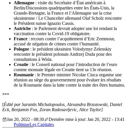
Allemagne
: visite du Secrétaire d’État américain à
Berlin/Discussions quadripartites entre les États-Unis, la
Grande-Bretagne, la France et l’Allemagne sur la crise
ukrainienne / Le Chancelier allemand Olaf Scholz rencontre
le Président suisse Ignazio Cassis.
Autriche
: le Parlement devrait adopter une loi rendant la
vaccination contre la Covid-19 obligatoire.
France
: recours contre l’acquittement d’Eric Zemmour,
accusé de négation de crimes contre l’humanité.
Pologne
: le président ukrainien Volodymyr Zelenskiy
rencontre le président polonais Andrzej Duda pour des
consultations à Wisla.
Croatie
: le Conseil national pour l’introduction de l’euro
comme monnaie légale en Croatie tient sa 13e réunion.
Roumanie
: le Premier ministre Nicolae Ciuca organise une
réunion au siège du gouvernement pour évaluer les résultats
de la Roumanie dans la lutte contre la traite des êtres humains.
***
[
Édité par
Sarantis Michalopoulos, Alexandra Brzozowski, Daniel
Eck, Benjamin Fox, Zoran Radosavljevic, Alice Taylor]
Jan 20, 2022 - 08:30
Dernière mise à jour: Jan 20, 2022 - 13:41
Politique
Les Capitales