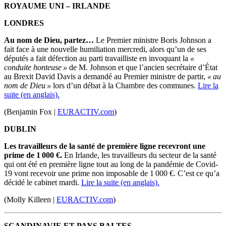
ROYAUME UNI
–
IRLANDE
LONDRES
Au nom de Dieu, partez…
Le Premier ministre Boris Johnson a
fait face à une nouvelle humiliation mercredi, alors qu’un de ses
députés a fait défection au parti travailliste en
invoquant
la
«
conduite honteuse »
de M. Johnson et que l’ancien secrétaire d’État
au Brexit David Davis a demandé au Premier ministre de partir,
« au
nom de Dieu »
lors d’un débat à la Chambre des communes.
Lire la
suite (en anglais).
(Benjamin Fox |
EURACTIV.com
)
DUBLIN
Les travailleurs de la santé de première ligne recevront une
prime de 1 000 €.
En Irlande, les travailleurs du secteur de la santé
qui ont été en première ligne tout au long de la pandémie de
Covid-
19
vont recevoir une prime non imposable de 1 000 €.
C’est ce qu’a
décidé le cabinet mardi.
Lire la suite (en anglais).
(Molly Killeen |
EURACTIV.com
)
SCANDINAVIE ET PAYS BALTES