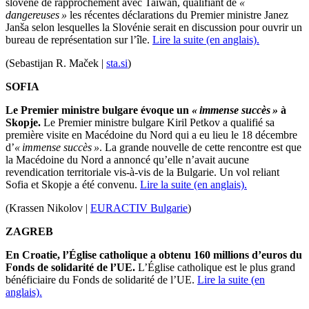
slovène de rapprochement avec
Taïwan
, qualifiant de
«
dangereuses »
les récentes déclarations du Premier ministre
Janez
Janša
selon lesquelles la Slovénie serait en discussion pour ouvrir un
bureau de représentation sur l’île.
Lire la suite (en anglais).
(Sebastijan R. Maček |
sta.si
)
SOFIA
Le Premier ministre bulgare évoque un
« immense succès »
à
Skopje.
Le Premier ministre bulgare
Kiril Petkov
a qualifié sa
première visite en Macédoine du Nord qui a eu lieu le 18 décembre
d’
« immense succès »
.
La grande nouvelle de cette rencontre est que
la Macédoine du Nord a annoncé qu’elle n’avait aucune
revendication territoriale vis-à-vis de la Bulgarie.
Un vol reliant
Sofia et Skopje a été
convenu
.
Lire la suite (en anglais).
(Krassen Nikolov |
EURACTIV Bulgarie
)
ZAGREB
En Croatie, l’
Église
catholique a obtenu 160 millions d’euros du
Fonds de solidarité de l’UE.
L’
Église
catholique est le plus grand
bénéficiaire du Fonds de solidarité de l’UE.
Lire la suite (en
anglais).