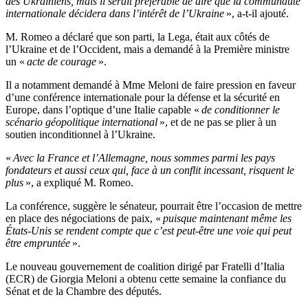
des Ukrainiens, mais il serait préférable de dire que la communauté
internationale décidera dans l’intérêt de l’Ukraine
», a-t-il ajouté.
M. Romeo a déclaré que son parti, la Lega, était aux côtés de
l’Ukraine et de l’Occident, mais a demandé à la Première ministre
un «
acte de courage
».
Il a notamment demandé à Mme Meloni de faire pression en faveur
d’une conférence internationale pour la défense et la sécurité en
Europe, dans l’optique d’une Italie capable «
de conditionner le
scénario géopolitique international
», et de ne pas se plier à un
soutien inconditionnel à l’Ukraine.
«
Avec la France et l’Allemagne, nous sommes parmi les pays
fondateurs et aussi ceux qui, face à un conflit incessant, risquent le
plus
», a expliqué M. Romeo.
La conférence, suggère le sénateur, pourrait être l’occasion de mettre
en place des négociations de paix, «
puisque maintenant même les
États-Unis se rendent compte que c’est peut-être une voie qui peut
être empruntée
».
Le nouveau gouvernement de coalition dirigé par Fratelli d’Italia
(ECR) de Giorgia Meloni a obtenu cette semaine la confiance du
Sénat et de la Chambre des députés.