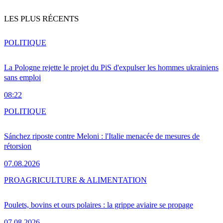
LES PLUS RÉCENTS
POLITIQUE
La Pologne rejette le projet du PiS d'expulser les hommes ukrainiens
sans emploi
08:22
POLITIQUE
Sánchez riposte contre Meloni : l'Italie menacée de mesures de
rétorsion
07.08.2026
PRO
AGRICULTURE & ALIMENTATION
Poulets, bovins et ours polaires : la grippe aviaire se propage
07.08.2026