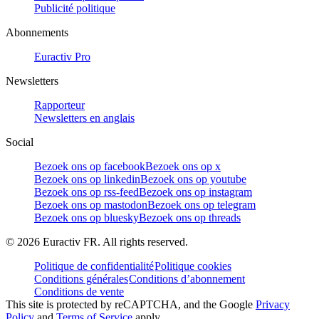
Publicité politique
Abonnements
Euractiv Pro
Newsletters
Rapporteur
Newsletters en anglais
Social
Bezoek ons op facebook
Bezoek ons op x
Bezoek ons op linkedin
Bezoek ons op youtube
Bezoek ons op rss-feed
Bezoek ons op instagram
Bezoek ons op mastodon
Bezoek ons op telegram
Bezoek ons op bluesky
Bezoek ons op threads
©
2026
Euractiv FR. All rights reserved.
Politique de confidentialité
Politique cookies
Conditions générales
Conditions d’abonnement
Conditions de vente
This site is protected by reCAPTCHA, and the Google
Privacy
Policy
and
Terms of Service
apply.