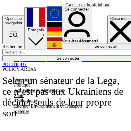
Ga naar de hoofdinhoud
Se connecter
Open sub
Close menu
English
navigation
Français
Deutsch
Vous êtes déconnecté.
Recherche
Se connecter
Español
Lumières éteintes
Se connecter
Rapporteur
Politique
Économie
Newsletters
Evénements
Em
POLITIQUE
POLICY AREAS
Selon un sénateur de la Lega,
Economie
Politique
ce n’est pas aux Ukrainiens de
Agriculture et Alimentation
Santé
décider seuls de leur propre
Technologies
Energie, Environnement et Transport
sort
Défense