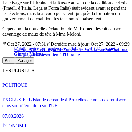
Le clivage sur l’Ukraine et la Russie au sein de la coalition de droite
(Fratelli d’Italia, Lega et Forza Italia) était évident avant et pendant
les élections, mais beaucoup pensaient qu’après la formation du
gouvernement de coalition, les tensions s’apaiseraient.
Cependant, la nouvelle déclaration de M. Romeo devrait causer
davantage de maux de tête à Mme Meloni.
Oct 27, 2022 - 07:31
Dernière mise à jour: Oct 27, 2022 - 09:29
L’Italie restera un partenaire « fiable » de l’UE, promet
Politique
Chine
Giorgia Meloni
Guerre en Ukraine
International
Giorgia Meloni
Italie
Lega
Russie
soutien à l'Ukraine
Print
Partager
LES PLUS LUS
POLITIQUE
EXCLUSIF : L'Islande demande à Bruxelles de ne pas s'immiscer
dans son référendum sur l'UE
07.08.2026
ÉCONOMIE