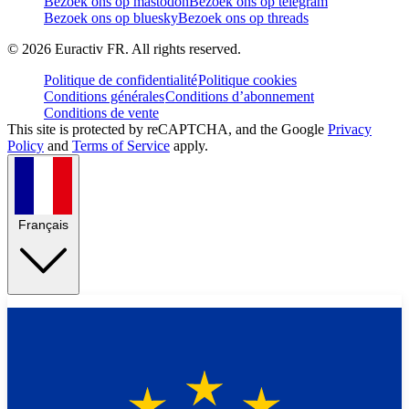
Bezoek ons op mastodon
Bezoek ons op telegram
Bezoek ons op bluesky
Bezoek ons op threads
©
2026
Euractiv FR. All rights reserved.
Politique de confidentialité
Politique cookies
Conditions générales
Conditions d’abonnement
Conditions de vente
This site is protected by reCAPTCHA, and the Google
Privacy
Policy
and
Terms of Service
apply.
Français