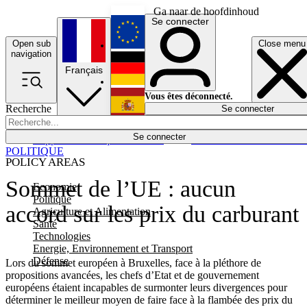
Ga naar de hoofdinhoud
Se connecter
Open sub
Close menu
English
navigation
Français
Deutsch
Vous êtes déconnecté.
Recherche
Se connecter
Español
Lumières éteintes
Se connecter
Rapporteur
Politique
Économie
Newsletters
Evénements
Em
POLITIQUE
POLICY AREAS
Sommet de l’UE : aucun
Economie
Politique
accord sur les prix du carburant
Agriculture et Alimentation
Santé
Technologies
Energie, Environnement et Transport
Défense
Lors du sommet européen à Bruxelles, face à la pléthore de
propositions avancées, les chefs d’Etat et de gouvernement
européens étaient incapables de surmonter leurs divergences pour
déterminer le meilleur moyen de faire face à la flambée des prix du