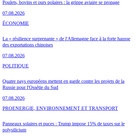
Poulets, bovins et ours polaires : la grippe aviaire se propage
07.08.2026
ÉCONOMIE
La « résilience surprenante » de l'Allemagne face à la forte hausse
des exportations chinoises
07.08.2026
POLITIQUE
Quatre pays européens mettent en garde contre les projets de la
Russie pour l'Ossétie du Sud
07.08.2026
PRO
ENERGIE, ENVIRONNEMENT ET TRANSPORT
Panneaux solaires et puces : Trump impose 15% de taxes sur le
polysilicium