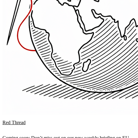
Red Thread
Coming soon: Don’t miss out on our new weekly briefing on EU-