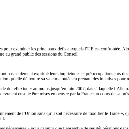
es pour examiner les principaux défis auxquels l’UE est confrontée. Alor
ure au grand public des sessions du Conseil.
’ont pas seulement exprimé leurs inquiétudes et préoccupations lors des 
nion qu’elle démontre sa valeur ajoutée en prenant des intiatives pour 
de de réflexion » au moins jusqu’en juin 2007, date à laquelle l’Allemagn
s devraient ensuite être mises en oeuvre par la France au cours de sa pr
nement de l’Union sans qu’il soit nécessaire de modifier le Traité », q
if.
s nécessaires » pour garantir que l’ensemble de ses délibérations dans 