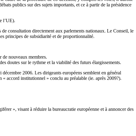
ébats publics sur des sujets importants, et ce à partir de la présidence
e l’UE).
s de consultation directement aux parlements nationaux. Le Conseil, le
es principes de subsidiarité et de proportionnalité.
rber de nouveaux membres.
s doutes sur le rythme et la viabilité des futurs élargissements.
ici décembre 2006. Les dirigeants européens semblent en général
n « accord institutionnel » conclu au préalable (ie. après 2009?).
iférer », visant à réduire la bureaucratie européenne et à annoncer des