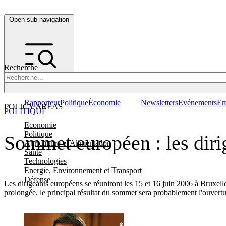
Open sub navigation
Recherche
Rapporteur
Politique
Économie
Newsletters
Evénements
Em
POLICY AREAS
POLITIQUE
Economie
Politique
Sommet européen : les diri
Agriculture et Alimentation
Santé
Technologies
Energie, Environnement et Transport
Défense
Les dirigeants européens se réuniront les 15 et 16 juin 2006 à Bruxelle
prolongée, le principal résultat du sommet sera probablement l'ouvert