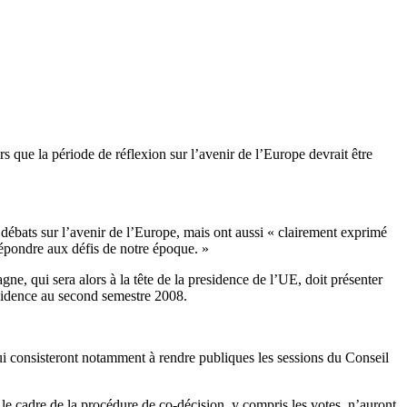
s que la période de réflexion sur l’avenir de l’Europe devrait être
débats sur l’avenir de l’Europe, mais ont aussi « clairement exprimé
répondre aux défis de notre époque. »
e, qui sera alors à la tête de la presidence de l’UE, doit présenter
ésidence au second semestre 2008.
ui consisteront notamment à rendre publiques les sessions du Conseil
le cadre de la procédure de co-décision, y compris les votes, n’auront