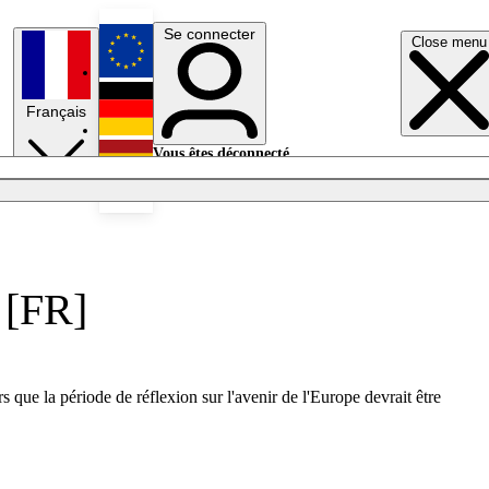
Se connecter
Close menu
English
Français
Deutsch
Vous êtes déconnecté.
Se connecter
Español
Lumières éteintes
 [FR]
 que la période de réflexion sur l'avenir de l'Europe devrait être