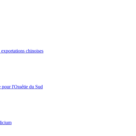
s exportations chinoises
e pour l'Ossétie du Sud
licium