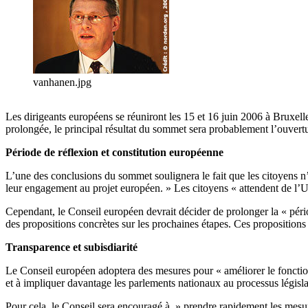
vanhanen.jpg
Les dirigeants européens se réuniront les 15 et 16 juin 2006 à Bruxell
prolongée, le principal résultat du sommet sera probablement l’ouvert
Période de réflexion et constitution européenne
L’une des conclusions du sommet soulignera le fait que les citoyens n
leur engagement au projet européen. » Les citoyens « attendent de l’U
Cependant, le Conseil européen devrait décider de prolonger la « pério
des propositions concrètes sur les prochaines étapes. Ces proposition
Transparence et subisdiarité
Le Conseil européen adoptera des mesures pour « améliorer le fonction
et à impliquer davantage les parlements nationaux au processus législat
Pour cela, le Conseil sera encouragé à » prendre rapidement les mesure