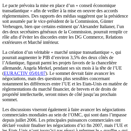
Le pacte prévoira la mise en place d’un « conseil économique
transatlantique » afin de veiller à la mise en oeuvre des accords
règlementaires. Des rapports des médias suggèrent que la présidence
soit assumée par le vice-président de la Commission, Günter
Verheugen, bien que certains estiment qu’Alexander Italianer, l’un
des deux secrétaires généraux de la Commission, pourrait remplir ce
rôle afin d’éviter les discordes entre les DG Commerce, Relations
extérieures et Marché intérieur.
La création d’un véritable « marché unique transatlantique », qui
pourrait augmenter le PIB d’environ 3,5% des deux côtés de
l’Atlantique, figurait parmi les projets favoris de la chancelière
allemande, Angela Merkel, pendant ses six mois à la tête de l’UE
(
EURACTIV 05/01/07
). Le sommet devrait faire avancer les
négociations, mais des questions plus sensibles concernant
notamment les différences entre l’UE et les Etats-Unis en matière de
règlementations du marché financier, de brevets et de droits de
propriété intellectuelle, seront mises de côté jusqu’au prochain
sommet.
Les discussions viseront également à faire avancer les négociations
commerciales mondiales au sein de l’OMC, qui sont dans l’impasse
depuis juillet 2006. Les principales puissances commerciales ont
déclaré vouloir finaliser les négociations d’ici fin 2007, mais l’UE et
les Etats-Unis n’ont jusqu’ici pas réussi à refermer le « gouffre » qui