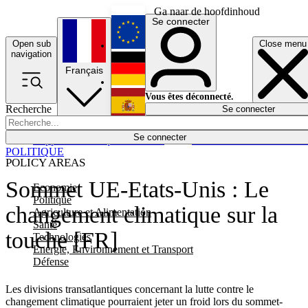
Ga naar de hoofdinhoud
Se connecter
Open sub
Close menu
English
navigation
Français
Deutsch
Vous êtes déconnecté.
Recherche
Se connecter
Español
Lumières éteintes
Se connecter
Rapporteur
Politique
Économie
Newsletters
Evénements
Em
POLITIQUE
POLICY AREAS
Sommet UE-Etats-Unis : Le
Economie
Politique
changement climatique sur la
Agriculture et Alimentation
Santé
touche [FR]
Technologies
Energie, Environnement et Transport
Défense
Les divisions transatlantiques concernant la lutte contre le
changement climatique pourraient jeter un froid lors du sommet-