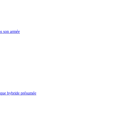
ns son armée
taque hybride présumée