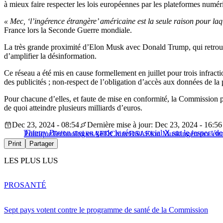
à mieux faire respecter les lois européennes par les plateformes numér
« Mec, ‘l’ingérence étrangère’ américaine est la seule raison pour la
France lors la Seconde Guerre mondiale.
La très grande proximité d’Elon Musk avec Donald Trump, qui retrouve
d’amplifier la désinformation.
Ce réseau a été mis en cause formellement en juillet pour trois infracti
des publicités ; non-respect de l’obligation d’accès aux données de la
Pour chacune d’elles, et faute de mise en conformité, la Commission p
de quoi atteindre plusieurs milliards d’euros.
Dec 23, 2024 - 08:54
Dernière mise à jour: Dec 23, 2024 - 16:56
Thierry Breton met en garde le réseau social X sur le respect d
Politique
Technologies
AFD
Chine
DSA
Elon Musk
ingérence étr
Print
Partager
LES PLUS LUS
PRO
SANTÉ
Sept pays votent contre le programme de santé de la Commission