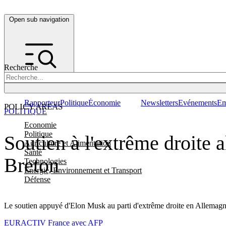
Open sub navigation
Recherche
Rapporteur
Politique
Économie
Newsletters
Evénements
Em
POLICY AREAS
POLITIQUE
Economie
Politique
Soutien à l'extrême droite 
Agriculture et Alimentation
Santé
Breton
Technologies
Energie, Environnement et Transport
Défense
Le soutien appuyé d'Elon Musk au parti d'extrême droite en Allemagne 
EURACTIV France avec AFP