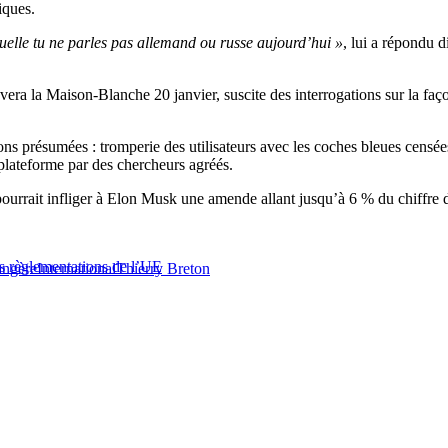
iques.
quelle tu ne parles pas allemand ou russe aujourd’hui »
, lui a répondu
ra la Maison-Blanche 20 janvier, suscite des interrogations sur la faç
ons présumées : tromperie des utilisateurs avec les coches bleues censées
 plateforme par des chercheurs agréés.
ourrait infliger à Elon Musk une amende allant jusqu’à 6 % du chiffre d’
es règlementations de l’UE
angère
International
Thierry Breton