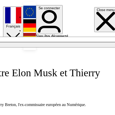
Se connecter
Close menu
English
Français
Deutsch
Vous êtes déconnecté.
Se connecter
Español
Lumières éteintes
ntre Elon Musk et Thierry
ierry Breton, l'ex-commissaire européen au Numérique.