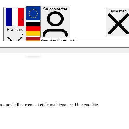
Se connecter
Close menu
English
Français
Deutsch
Vous êtes déconnecté.
Se connecter
Español
Lumières éteintes
u manque de financement et de maintenance. Une enquête