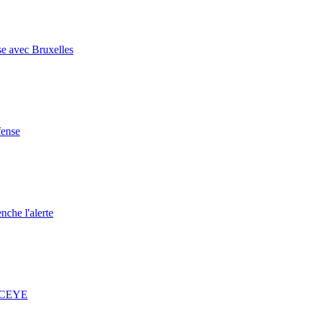
se avec Bruxelles
fense
nche l'alerte
 ICEYE