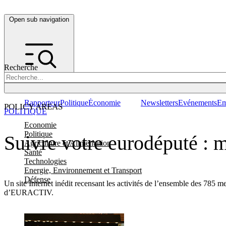
Open sub navigation
Recherche
Rapporteur
Politique
Économie
Newsletters
Evénements
Em
POLICY AREAS
POLITIQUE
Economie
Politique
Suivre votre eurodéputé : 
Agriculture et Alimentation
Santé
Technologies
Energie, Environnement et Transport
Défense
Un site Internet inédit recensant les activités de l’ensemble des 78
d’EURACTIV.