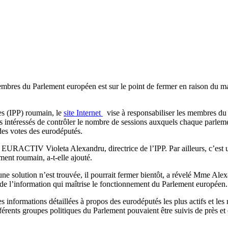
5 membres du Parlement européen est sur le point de fermer en raison d
ies (IPP) roumain, le
site Internet
vise à responsabiliser les membres du 
s intéressés de contrôler le nombre de sessions auxquels chaque parleme
s des votes des eurodéputés.
à EURACTIV Violeta Alexandru, directrice de l’IPP. Par ailleurs, c’est u
ement roumain, a-t-elle ajouté.
ucune solution n’est trouvée, il pourrait fermer bientôt, a révelé Mme Al
 de l’information qui maîtrise le fonctionnement du Parlement europée
s informations détaillées à propos des eurodéputés les plus actifs et les 
fférents groupes politiques du Parlement pouvaient être suivis de près e