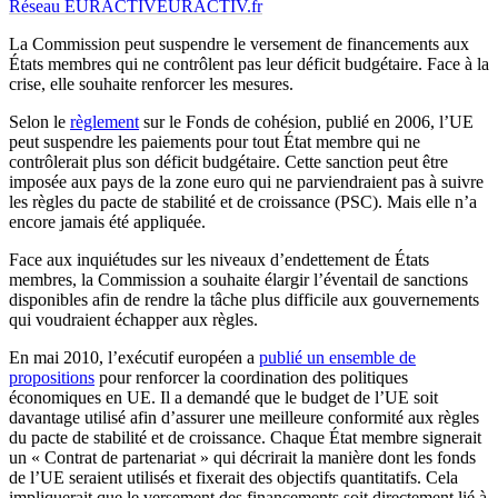
Réseau EURACTIV
EURACTIV.fr
La Commission peut suspendre le versement de financements aux
États membres qui ne contrôlent pas leur déficit budgétaire. Face à la
crise, elle souhaite renforcer les mesures.
Selon le
règlement
sur le Fonds de cohésion, publié en 2006, l’UE
peut suspendre les paiements pour tout État membre qui ne
contrôlerait plus son déficit budgétaire. Cette sanction peut être
imposée aux pays de la zone euro qui ne parviendraient pas à suivre
les règles du pacte de stabilité et de croissance (PSC). Mais elle n’a
encore jamais été appliquée.
Face aux inquiétudes sur les niveaux d’endettement de États
membres, la Commission a souhaite élargir l’éventail de sanctions
disponibles afin de rendre la tâche plus difficile aux gouvernements
qui voudraient échapper aux règles.
En mai 2010, l’exécutif européen a
publié un ensemble de
propositions
pour renforcer la coordination des politiques
économiques en UE. Il a demandé que le budget de l’UE soit
davantage utilisé afin d’assurer une meilleure conformité aux règles
du pacte de stabilité et de croissance. Chaque État membre signerait
un « Contrat de partenariat » qui décrirait la manière dont les fonds
de l’UE seraient utilisés et fixerait des objectifs quantitatifs. Cela
impliquerait que le versement des financements soit directement lié à