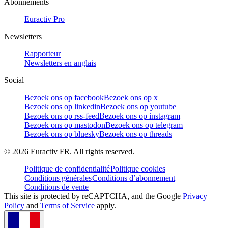
Abonnements
Euractiv Pro
Newsletters
Rapporteur
Newsletters en anglais
Social
Bezoek ons op facebook
Bezoek ons op x
Bezoek ons op linkedin
Bezoek ons op youtube
Bezoek ons op rss-feed
Bezoek ons op instagram
Bezoek ons op mastodon
Bezoek ons op telegram
Bezoek ons op bluesky
Bezoek ons op threads
©
2026
Euractiv FR. All rights reserved.
Politique de confidentialité
Politique cookies
Conditions générales
Conditions d’abonnement
Conditions de vente
This site is protected by reCAPTCHA, and the Google
Privacy
Policy
and
Terms of Service
apply.