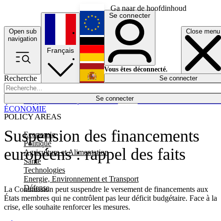
Ga naar de hoofdinhoud
Se connecter
Open sub
Close menu
English
navigation
Français
Deutsch
Vous êtes déconnecté.
Recherche
Se connecter
Español
Lumières éteintes
Se connecter
Rapporteur
Politique
Économie
Newsletters
Evénements
Em
ÉCONOMIE
POLICY AREAS
Suspension des financements
Economie
Politique
européens : rappel des faits
Agriculture et Alimentation
Santé
Technologies
Energie, Environnement et Transport
Défense
La Commission peut suspendre le versement de financements aux
États membres qui ne contrôlent pas leur déficit budgétaire. Face à la
crise, elle souhaite renforcer les mesures.