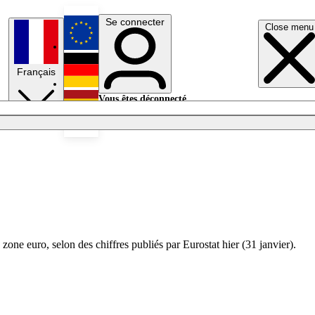
Se connecter
Close menu
English
Français
Deutsch
Vous êtes déconnecté.
Se connecter
Español
Lumières éteintes
one euro, selon des chiffres publiés par Eurostat hier (31 janvier).