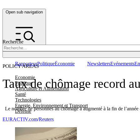
Open sub navigation
Recherche
Rapporteur
Politique
Économie
Newsletters
Evénements
Em
POLICY AREAS
Economie
Taux de chômage record au 
Politique
Agriculture et Alimentation
Santé
Technologies
Energie, Environnement et Transport
Le nombre de personnes au chômage a augmenté à la fin de l’année derni
Défense
EURACTIV.com
/
Reuters