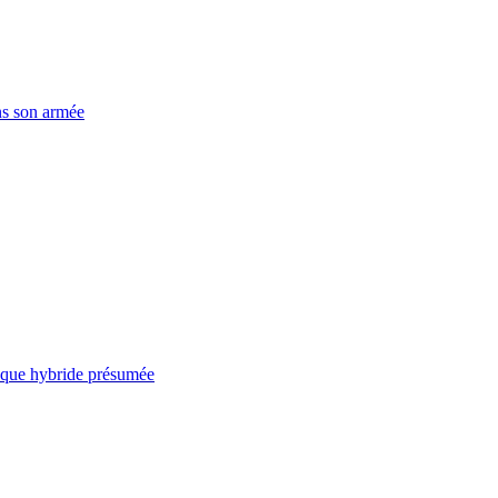
ns son armée
taque hybride présumée