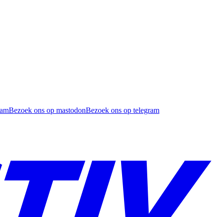
ram
Bezoek ons op mastodon
Bezoek ons op telegram