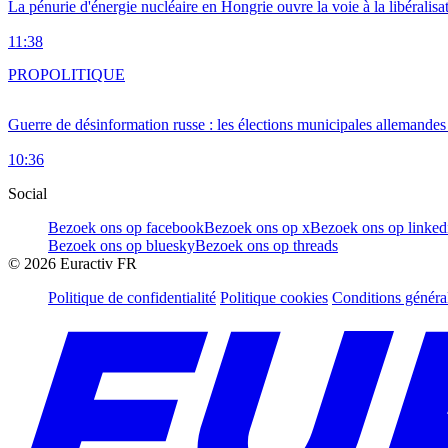
La pénurie d'énergie nucléaire en Hongrie ouvre la voie à la libéralis
11:38
PRO
POLITIQUE
Guerre de désinformation russe : les élections municipales allemandes 
10:36
Social
Bezoek ons op facebook
Bezoek ons op x
Bezoek ons op linked
Bezoek ons op bluesky
Bezoek ons op threads
©
2026
Euractiv FR
Politique de confidentialité
Politique cookies
Conditions généra