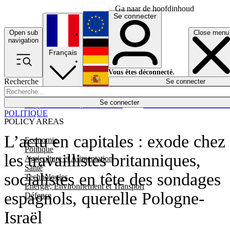
Ga naar de hoofdinhoud
Se connecter
Open sub
Close menu
English
navigation
Français
Deutsch
Vous êtes déconnecté.
Recherche
Se connecter
Español
Lumières éteintes
Se connecter
Rapporteur
Politique
Économie
Newsletters
Evénements
Em
POLITIQUE
POLICY AREAS
L’actu en capitales : exode chez
Economie
Politique
les travaillistes britanniques,
Agriculture et Alimentation
Santé
socialistes en tête des sondages
Technologies
Energie, Environnement et Transport
espagnols, querelle Pologne-
Défense
Israël