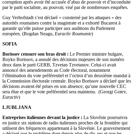
corruption après avoir été accusée d’abus de pouvoir et d’inconduite
par le parti socialiste, au pouvoir, visé par de nombreuses enquêtes.
Guy Verhofstadt s’est déclaré « consterné par les attaques » des
autorités roumaines contre la magistrate et a exhorté Bucarest à
garantir qu’elle puisse participer aux auditions du Parlement
européen. (Bogdan Neagu,
Euractiv Roumanie
)
SOFIA
Borissov censure son bras droit :
Le Premier ministre bulgare,
Boyko Borissov, a annulé des décisions majeures de son numéro
deux dans le parti GERB, Tzvetan Tzvetanov. Celui-ci avait
annoncé des amendements au Code électoral, notamment
l’élimination du vote préférentiel et l’octroi d’un deuxième mandat à
la Commission électorale centrale. Boyko Borissov a déclaré que les
décisions avaient été prises en son absence, qu’une nouvelle CEC
sera élue et que le vote préférentiel sera maintenu. (Georgi Gotev,
Euractiv
)
LJUBLJANA
Entreprises italiennes devant la justice :
La Slovénie poursuivra
en justice six stations de radio italiennes proches de la frontière qui
utilisent des fréquences appartenant à la Slovénie. Le gouvernement
a déclaré que le problème dure depuis plus de dix ans et que les