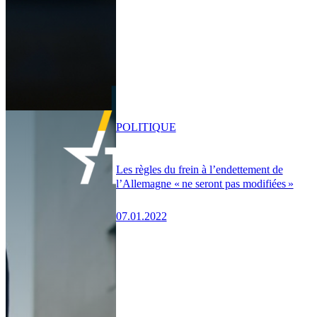
POLITIQUE
Les règles du frein à l’endettement de
l’Allemagne « ne seront pas modifiées »
07.01.2022