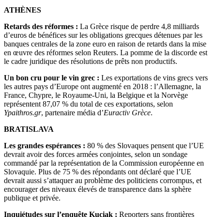
ATHÈNES
Retards des réformes :
La Grèce risque de perdre 4,8 milliards
d’euros de bénéfices sur les obligations grecques détenues par les
banques centrales de la zone euro en raison de retards dans la mise
en œuvre des réformes selon Reuters. La pomme de la discorde est
le cadre juridique des résolutions de prêts non productifs.
Un bon cru pour le vin grec :
Les exportations de vins grecs vers
les autres pays d’Europe ont augmenté en 2018 : l’Allemagne, la
France, Chypre, le Royaume-Uni, la Belgique et la Norvège
représentent 87,07 % du total de ces exportations, selon
Ypaithros.gr
, partenaire média d’
Euractiv Grèce
.
BRATISLAVA
Les grandes espérances :
80 % des Slovaques pensent que l’UE
devrait avoir des forces armées conjointes, selon un sondage
commandé par la représentation de la Commission européenne en
Slovaquie. Plus de 75 % des répondants ont déclaré que l’UE
devrait aussi s’attaquer au problème des politiciens corrompus, et
encourager des niveaux élevés de transparence dans la sphère
publique et privée.
Inquiétudes sur l’enquête Kuciak :
Reporters sans frontières