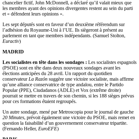
chancelier fictif, John McDonnell, a déclaré qu’il valait mieux que
les membres ayant des opinions divergentes restent au sein du parti
et « défendent leurs opinions ».
Les sept députés sont en faveur d’un deuxième référendum sur
l’adhésion du Royaume-Uni à l’UE. Ils siègeront à présent au
parlement en tant que membres indépendants. (Samuel Stolton,
Euractiv
)
MADRID
Les socialistes en tête dans les sondages :
Les socialistes espagnols
(PSOE) sont en tête dans deux nouveaux sondages avant les
élections anticipées du 28 avril. Un rapport du quotidien
conservateur
La Razón
suggère une victoire socialiste, mais affirme
qu’une alliance conservatrice de type andalou, entre le Partido
Popular (PPE), Ciudadanos (ADLE) et Vox (extrême droite)
pourrait se mettre en travers de son chemin, si les 188 sièges prévus
pour ces formations étaient regroupés.
Un autre sondage, mené par Metroscopia pour le journal de gauche
20 Minutes
, prévoit également une victoire du PSOE, mais remet en
question la faisabilité d’un gouvernement conservateur tripartite.
(Fernando Heller,
EuroEFE
)