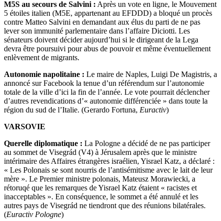
M5S au secours de Salvini :
Après un vote en ligne, le Mouvement
5 étoiles italien (M5E, appartenant au EFDDD) a bloqué un procès
contre Matteo Salvini en demandant aux élus du parti de ne pas
lever son immunité parlementaire dans l’affaire Diciotti. Les
sénateurs doivent décider aujourd’hui si le dirigeant de la Lega
devra être poursuivi pour abus de pouvoir et même éventuellement
enlèvement de migrants.
Autonomie napolitaine :
Le maire de Naples, Luigi De Magistris, a
annoncé sur Facebook la tenue d’un référendum sur l’autonomie
totale de la ville d’ici la fin de l’année. Le vote pourrait déclencher
d’autres revendications d’« autonomie différenciée » dans toute la
région du sud de l’Italie. (Gerardo Fortuna,
Euractiv
)
VARSOVIE
Querelle diplomatique :
La Pologne a décidé de ne pas participer
au sommet de Visegrád (V4) à Jérusalem après que le ministre
intérimaire des Affaires étrangères israélien, Yisrael Katz, a déclaré :
« Les Polonais se sont nourris de l’antisémitisme avec le lait de leur
mère ». Le Premier ministre polonais, Mateusz Morawiecki, a
rétoruqé que les remarques de Yisrael Katz étaient « racistes et
inacceptables ». En conséquence, le sommet a été annulé et les
autres pays de Visegrád ne tiendront que des réunions bilatérales.
(
Euractiv Pologne
)