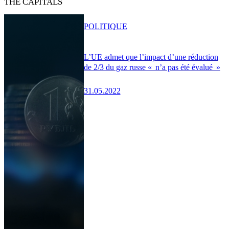
THE CAPITALS
POLITIQUE
L’UE admet que l’impact d’une réduction
de 2/3 du gaz russe « n’a pas été évalué »
31.05.2022