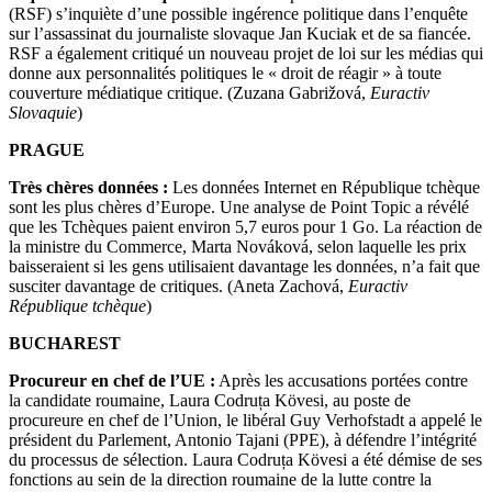
(RSF) s’inquiète d’une possible ingérence politique dans l’enquête
sur l’assassinat du journaliste slovaque Jan Kuciak et de sa fiancée.
RSF a également critiqué un nouveau projet de loi sur les médias qui
donne aux personnalités politiques le « droit de réagir » à toute
couverture médiatique critique. (Zuzana Gabrižová,
Euractiv
Slovaquie
)
PRAGUE
Très chères données :
Les données Internet en République tchèque
sont les plus chères d’Europe. Une analyse de Point Topic a révélé
que les Tchèques paient environ 5,7 euros pour 1 Go. La réaction de
la ministre du Commerce, Marta Nováková, selon laquelle les prix
baisseraient si les gens utilisaient davantage les données, n’a fait que
susciter davantage de critiques. (Aneta Zachová,
Euractiv
République tchèque
)
BUCHAREST
Procureur en chef de l’UE :
Après les accusations portées contre
la candidate roumaine, Laura Codruța Kövesi, au poste de
procureure en chef de l’Union, le libéral Guy Verhofstadt a appelé le
président du Parlement, Antonio Tajani (PPE), à défendre l’intégrité
du processus de sélection. Laura Codruța Kövesi a été démise de ses
fonctions au sein de la direction roumaine de la lutte contre la