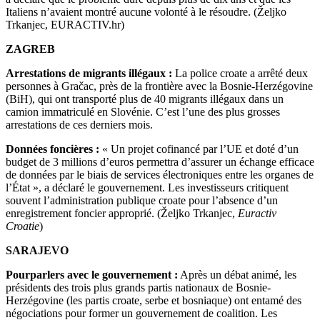
Italiens n’avaient montré aucune volonté à le résoudre. (Željko
Trkanjec, EURACTIV.hr)
ZAGREB
Arrestations de migrants illégaux :
La police croate a arrêté deux
personnes à Gračac, près de la frontière avec la Bosnie-Herzégovine
(BiH), qui ont transporté plus de 40 migrants illégaux dans un
camion immatriculé en Slovénie. C’est l’une des plus grosses
arrestations de ces derniers mois.
Données foncières :
« Un projet cofinancé par l’UE et doté d’un
budget de 3 millions d’euros permettra d’assurer un échange efficace
de données par le biais de services électroniques entre les organes de
l’État », a déclaré le gouvernement. Les investisseurs critiquent
souvent l’administration publique croate pour l’absence d’un
enregistrement foncier approprié. (Željko Trkanjec,
Euractiv
Croatie
)
SARAJEVO
Pourparlers avec le gouvernement :
Après un débat animé, les
présidents des trois plus grands partis nationaux de Bosnie-
Herzégovine (les partis croate, serbe et bosniaque) ont entamé des
négociations pour former un gouvernement de coalition. Les