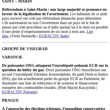
SAINT – MARIN
Référendum à Saint-Marin : une large majorité se prononce en
faveur de la légalisation de l’avortement.
Les habitants de ce petit
pays enclavé ont voté par référendum dimanche pour déterminer
s’ils autorisaient ou non l’avortement dans un pays où le fait de
passer par cette procédure ou d’aider quelqu’un à le faire est passible
d’une peine d’emprisonnement de six mois à trois ans.
Lire
plus
.
(Viola Stefanello |
EURACTIV Italie
)
GROUPE DE VISEGRAD
VARSOVIE
De puissantes ONG attaquent l’eurodéputé polonais ECR sur la
question du lobby du gaz.
Deux puissantes ONG bruxelloises ont
accusé l’eurodéputé Zdzisław Krasnodębski, du parti Droit et Justice
(PiS), qui fait actuellement partie du groupe ECR au Parlement, de
dissimuler une liste de lobbyistes et de soutenir le financement
européen des combustibles fossiles. (Piotr Maciej Kaczyński |
EURACTIV Pologne
)
PRAGUE
À l’approche des élections tchèques, l’opposition conservatrice