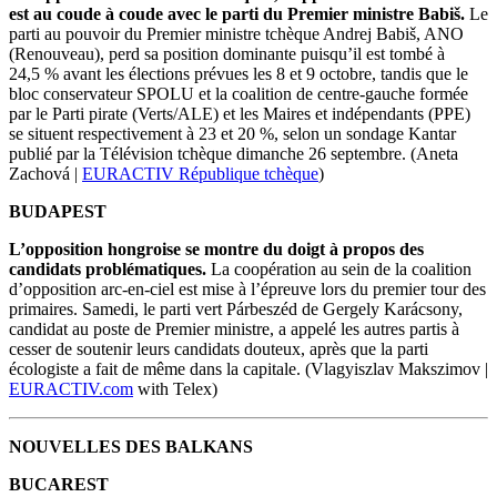
est au coude à coude avec le parti du Premier ministre Babiš.
Le
parti au pouvoir du Premier ministre tchèque Andrej Babiš, ANO
(Renouveau), perd sa position dominante puisqu’il est tombé à
24,5 % avant les élections prévues les 8 et 9 octobre, tandis que le
bloc conservateur SPOLU et la coalition de centre-gauche formée
par le Parti pirate (Verts/ALE) et les Maires et indépendants (PPE)
se situent respectivement à 23 et 20 %, selon un sondage Kantar
publié par la Télévision tchèque dimanche 26 septembre. (Aneta
Zachová |
EURACTIV République tchèque
)
BUDAPEST
L’opposition hongroise se montre du doigt à propos des
candidats problématiques.
La coopération au sein de la coalition
d’opposition arc-en-ciel est mise à l’épreuve lors du premier tour des
primaires. Samedi, le parti vert Párbeszéd de Gergely Karácsony,
candidat au poste de Premier ministre, a appelé les autres partis à
cesser de soutenir leurs candidats douteux, après que la parti
écologiste a fait de même dans la capitale. (Vlagyiszlav Makszimov |
EURACTIV.com
with Telex)
NOUVELLES DES BALKANS
BUCAREST