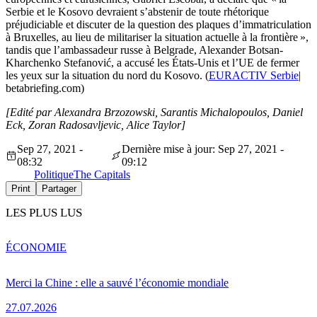
Serbie et le Kosovo devraient s’abstenir de toute rhétorique
préjudiciable et discuter de la question des plaques d’immatriculation
à Bruxelles, au lieu de militariser la situation actuelle à la frontière »,
tandis que l’ambassadeur russe à Belgrade, Alexander Botsan-
Kharchenko Stefanović, a accusé les États-Unis et l’UE de fermer
les yeux sur la situation du nord du Kosovo. (
EURACTIV Serbie
|
betabriefing.com)
[Edité par Alexandra Brzozowski, Sarantis Michalopoulos, Daniel
Eck, Zoran Radosavljevic, Alice Taylor]
Sep 27, 2021 -
Dernière mise à jour: Sep 27, 2021 -
08:32
09:12
Politique
The Capitals
Print
Partager
LES PLUS LUS
ÉCONOMIE
Merci la Chine : elle a sauvé l’économie mondiale
27.07.2026