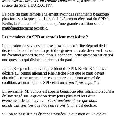
les conservateurs avec lui comme chancelier »
, a déclaré une
source du SPD à EURACTIV.
La base du parti semble également avoir des sentiments beaucoup
plus forts sur la question. Lors de l’événement électoral du SPD à
Berlin, la foule a hué l’annonce qu’une grande coalition serait
mathématiquement possible.
Les membres du SPD auront-ils leur mot à dire ?
La question de savoir si la base aura son mot à dire dépend de la
décision de la direction du parti d’organiser un vote des membres sur
un éventuel accord de coalition. Cependant, cette question est en soi
une question qui divise la direction du parti.
Jeudi 23 septembre, le vice-président du SPD, Kevin Kühnert, a
déclaré au journal allemand Rheinische Post que le parti devait
obtenir le consentement de ses membres pour tout accord de
coalition, assurant que le SPD était un
« parti participatif »
.
En revanche, M. Scholz est apparu beaucoup plus réticent lorsqu’il a
été interrogé sur la question deux jours plus tard lors d’un
événement de campagne.
« C’est quelque chose que nous
déciderons une fois que nous en serons là »
, a-t-il déclaré.
Si l’on se base sur les élections passées, la question du « vote ou