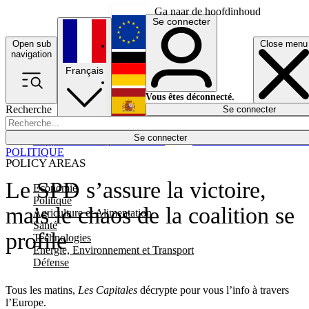
Ga naar de hoofdinhoud
Se connecter
Open sub
Close menu
English
navigation
Français
Deutsch
Vous êtes déconnecté.
Recherche
Se connecter
Español
Lumières éteintes
Se connecter
Rapporteur
Politique
Économie
Newsletters
Evénements
Em
POLITIQUE
POLICY AREAS
Le SPD s’assure la victoire,
Economie
Politique
mais le chaos de la coalition se
Agriculture et Alimentation
Santé
profile
Technologies
Energie, Environnement et Transport
Défense
Tous les matins,
Les Capitales
décrypte pour vous l’info à travers
l’Europe.