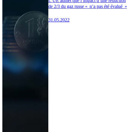
L’UE admet que l’impact d’une réduction
de 2/3 du gaz russe « n’a pas été évalué »
31.05.2022