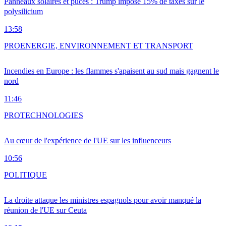
Panneaux solaires et puces : Trump impose 15% de taxes sur le
polysilicium
13:58
PRO
ENERGIE, ENVIRONNEMENT ET TRANSPORT
Incendies en Europe : les flammes s'apaisent au sud mais gagnent le
nord
11:46
PRO
TECHNOLOGIES
Au cœur de l'expérience de l'UE sur les influenceurs
10:56
POLITIQUE
La droite attaque les ministres espagnols pour avoir manqué la
réunion de l'UE sur Ceuta