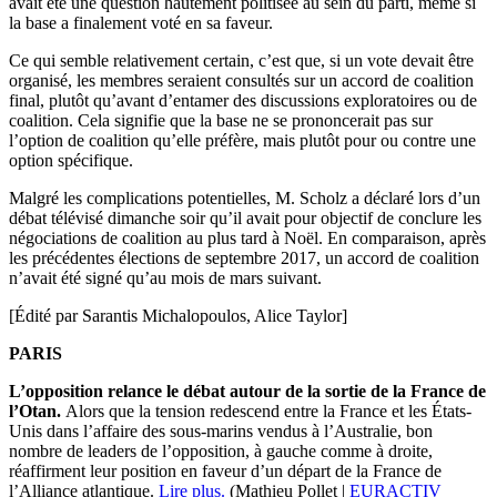
avait été une question hautement politisée au sein du parti, même si
la base a finalement voté en sa faveur.
Ce qui semble relativement certain, c’est que, si un vote devait être
organisé, les membres seraient consultés sur un accord de coalition
final, plutôt qu’avant d’entamer des discussions exploratoires ou de
coalition. Cela signifie que la base ne se prononcerait pas sur
l’option de coalition qu’elle préfère, mais plutôt pour ou contre une
option spécifique.
Malgré les complications potentielles, M. Scholz a déclaré lors d’un
débat télévisé dimanche soir qu’il avait pour objectif de conclure les
négociations de coalition au plus tard à Noël. En comparaison, après
les précédentes élections de septembre 2017, un accord de coalition
n’avait été signé qu’au mois de mars suivant.
[Édité par Sarantis Michalopoulos, Alice Taylor]
PARIS
L’opposition relance le débat autour de la sortie de la France de
l’Otan.
Alors que la tension redescend entre la France et les États-
Unis dans l’affaire des sous-marins vendus à l’Australie, bon
nombre de leaders de l’opposition, à gauche comme à droite,
réaffirment leur position en faveur d’un départ de la France de
l’Alliance atlantique.
Lire plus.
(Mathieu Pollet |
EURACTIV