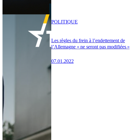
POLITIQUE
Les règles du frein à l’endettement de
l’Allemagne « ne seront pas modifiées »
07.01.2022