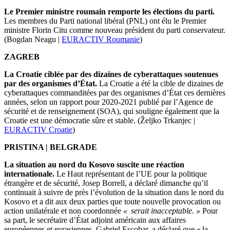
Le Premier ministre roumain remporte les élections du parti.
Les membres du Parti national libéral (PNL) ont élu le Premier
ministre Florin Citu comme nouveau président du parti conservateur.
(Bogdan Neagu |
EURACTIV Roumanie
)
ZAGREB
La Croatie ciblée par des dizaines de cyberattaques soutenues
par des organismes d’État.
La Croatie a été la cible de dizaines de
cyberattaques commanditées par des organismes d’État ces dernières
années, selon un rapport pour 2020-2021 publié par l’Agence de
sécurité et de renseignement (SOA), qui souligne également que la
Croatie est une démocratie sûre et stable.
(Željko Trkanjec |
EURACTIV Croatie
)
PRISTINA | BELGRADE
La situation au nord du Kosovo suscite une réaction
internationale.
Le Haut représentant de l’UE pour la politique
étrangère et de sécurité, Josep Borrell, a déclaré dimanche qu’il
continuait à suivre de près l’évolution de la situation dans le nord du
Kosovo et a dit aux deux parties que toute nouvelle provocation ou
action unilatérale et non coordonnée
« serait inacceptable. »
Pour
sa part, le secrétaire d’État adjoint américain aux affaires
européennes et eurasiennes, Gabriel Escobar, a déclaré que « la