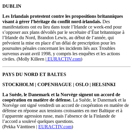
DUBLIN
Les Irlandais protestent contre les propositions britanniques
visant à gérer l’héritage du conflit nord-irlandais.
Des
manifestations ont eu lieu dans toute l’Irlande ce week-end pour
s’opposer aux plans dévoilés par le secrétaire d’État britannique à
l’Irlande du Nord, Brandon Lewis, au début de l’année, qui
prévoient la mise en place d’un délai de prescription pour les
poursuites pénales concernant les incidents liés aux Troubles
survenus avant avril 1998, y compris les enquêtes et les actions
civiles.
(
Molly Killeen |
EURACTIV.com
)
PAYS DU NORD ET BALTES
STOCKHOLM | COPENHAGUE | OSLO | HELSINKI
La Suède, le Danemark et la Norvège signent un accord de
coopération en matière de défense.
La Suède, le Danemark et la
Norvège ont signé vendredi un accord de coopération en matière de
défense en réponse aux tensions croissantes en mer Baltique et à
l’apparente agression russe, mais l’absence de la Finlande de
l’accord a soulevé quelques questions.
(Pekka V
ä
nttinen |
EURACTIV.com
)