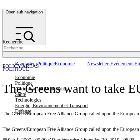
Open sub navigation
Recherche
Rapporteur
Politique
Économie
Newsletters
Evénements
Em
POLICY AREAS
POLITIQUE
Economie
Politique
The Greens want to take EU
Agriculture et Alimentation
Santé
Technologies
Energie, Environnement et Transport
Défense
The Greens/European Free Alliance Group called upon the European Pa
The Greens/European Free Alliance Group called upon the European Pa
Sep 1, 2000 - 00:00
Dernière mise à jour: Jan 29, 2010 - 08:25