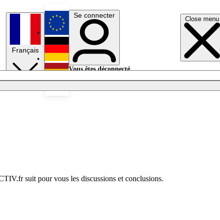
Se connecter
Close menu
English
Français
Deutsch
Vous êtes déconnecté.
Se connecter
Español
Lumières éteintes
TIV.fr suit pour vous les discussions et conclusions.