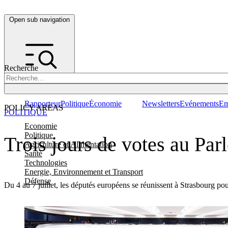
Open sub navigation
Recherche
Rapporteur
Politique
Économie
Newsletters
Evénements
Em
POLICY AREAS
POLITIQUE
Economie
Politique
Trois jours de votes au Pa
Agriculture et Alimentation
Santé
Technologies
Energie, Environnement et Transport
Défense
Du 4 au 7 juillet, les députés européens se réunissent à Strasbourg p