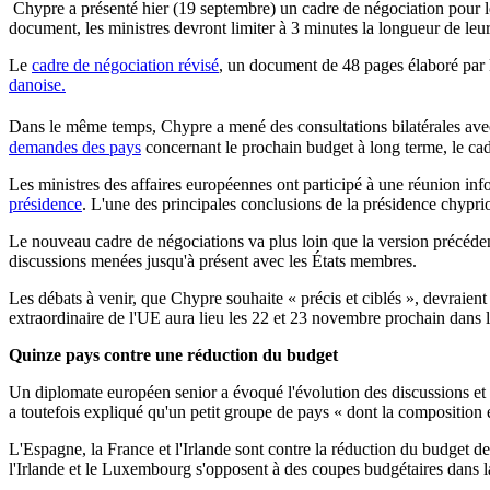
Chypre a présenté hier (19 septembre) un cadre de négociation pour l
document, les ministres devront limiter à 3 minutes la longueur de leur
Le
cadre de négociation révisé
, un document de 48 pages élaboré par l
danoise.
Dans le même temps, Chypre a mené des consultations bilatérales avec 
demandes des pays
concernant le prochain budget à long terme, le cad
Les ministres des affaires européennes ont participé à une réunion inf
présidence
. L'une des principales conclusions de la présidence chypri
Le nouveau cadre de négociations va plus loin que la version précédente
discussions menées jusqu'à présent avec les États membres.
Les débats à venir, que Chypre souhaite « précis et ciblés », devraient
extraordinaire de l'UE aura lieu les 22 et 23 novembre prochain dans le
Quinze pays contre une réduction du budget
Un diplomate européen senior a évoqué l'évolution des discussions et pr
a toutefois expliqué qu'un petit groupe de pays « dont la composition 
L'Espagne, la France et l'Irlande sont contre la réduction du budget d
l'Irlande et le Luxembourg s'opposent à des coupes budgétaires dans l