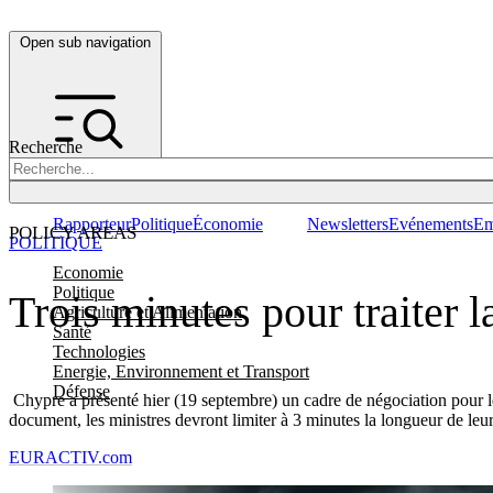
Open sub navigation
Recherche
Rapporteur
Politique
Économie
Newsletters
Evénements
Em
POLICY AREAS
POLITIQUE
Economie
Politique
Trois minutes pour traiter 
Agriculture et Alimentation
Santé
Technologies
Energie, Environnement et Transport
Défense
Chypre a présenté hier (19 septembre) un cadre de négociation pour l
document, les ministres devront limiter à 3 minutes la longueur de leur
EURACTIV.com