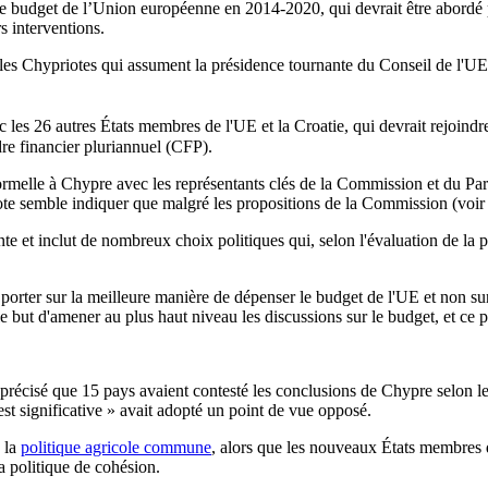
e budget de l’Union européenne en 2014-2020, qui devrait être abordé pa
s interventions.
es Chypriotes qui assument la présidence tournante du Conseil de l'UE,
les 26 autres États membres de l'UE et la Croatie, qui devrait rejoindre
re financier pluriannuel (CFP).
ormelle à Chypre avec les représentants clés de la Commission et du Par
ote semble indiquer que malgré les propositions de la Commission (voir «
 et inclut de nombreux choix politiques qui, selon l'évaluation de la pr
 porter sur la meilleure manière de dépenser le budget de l'UE et non su
 but d'amener au plus haut niveau les discussions sur le budget, et ce p
écisé que 15 pays avaient contesté les conclusions de Chypre selon lesqu
est significative » avait adopté un point de vue opposé.
e la
politique agricole commune
, alors que les nouveaux États membres d
a politique de cohésion.