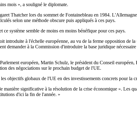
ains mois », a souligné le diplomate.
garet Thatcher lors du sommet de Fontainebleau en 1984. L'Allemagne, 
calculés selon une méthode obscure puis appliqués à ces pays.
s et ce système semble de moins en moins bénéfique pour ces pays.
 soit introduite à l'échelle européenne, au vu de la ferme opposition d
nt demander à la Commission d'introduire la base juridique nécessaire 
 Parlement européen, Martin Schulz, le président du Conseil européen, 
tion des négociations sur le prochain budget de l'UE.
ire les objectifs globaux de l'UE en des investissements concrets pour 
anière significative à la résolution de la crise économique ». Les quat
tutions d'ici la fin de l'année. »