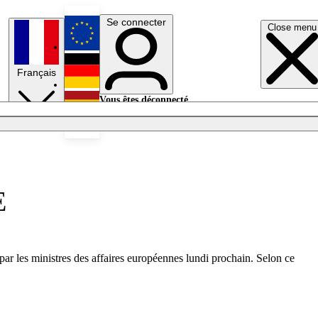
Se connecter
Close menu
English
Français
Deutsch
Vous êtes déconnecté.
Se connecter
Español
Lumières éteintes
E
r les ministres des affaires européennes lundi prochain. Selon ce