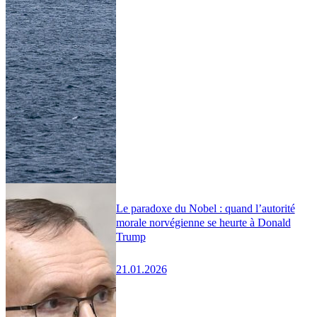
Le paradoxe du Nobel : quand l’autorité
morale norvégienne se heurte à Donald
Trump
21.01.2026