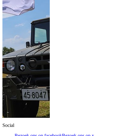
Social
Bezoek ons op facebook
Bezoek ons op x