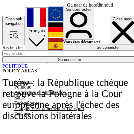
Ga naar de hoofdinhoud
Se connecter
Open sub
Close menu
English
navigation
Français
Deutsch
Vous êtes déconnecté.
Recherche
Se connecter
Español
Lumières éteintes
Se connecter
Rapporteur
Politique
Économie
Newsletters
Evénements
Em
POLITIQUE
POLICY AREAS
Turów : la République tchèque
Economie
Politique
retrouve la Pologne à la Cour
Agriculture et Alimentation
Santé
européenne après l'échec des
Technologies
Energie, Environnement et Transport
discussions bilatérales
Défense