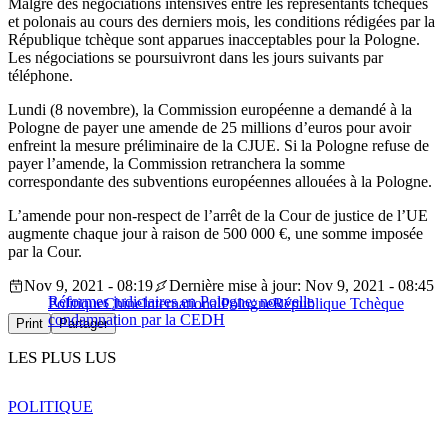
Malgré des négociations intensives entre les représentants tchèques
et polonais au cours des derniers mois, les conditions rédigées par la
République tchèque sont apparues inacceptables pour la Pologne.
Les négociations se poursuivront dans les jours suivants par
téléphone.
Lundi (8 novembre), la Commission européenne a demandé à la
Pologne de payer une amende de 25 millions d’euros pour avoir
enfreint la mesure préliminaire de la CJUE. Si la Pologne refuse de
payer l’amende, la Commission retranchera la somme
correspondante des subventions européennes allouées à la Pologne.
L’amende pour non-respect de l’arrêt de la Cour de justice de l’UE
augmente chaque jour à raison de 500 000 €, une somme imposée
par la Cour.
Nov 9, 2021 - 08:19
Dernière mise à jour: Nov 9, 2021 - 08:45
Réformes judiciaires en Pologne: nouvelle
Politique
Chine
International
Pologne
République Tchèque
condamnation par la CEDH
Print
Partager
LES PLUS LUS
POLITIQUE