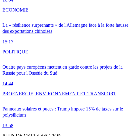
ÉCONOMIE
La « résilience surprenante » de l'Allemagne face à la forte hausse
des exportations chinoises
15:17
POLITIQUE
Quatre pays européens mettent en garde contre les projets de la
Russie pour l'Ossétie du Sud
14:44
PRO
ENERGIE, ENVIRONNEMENT ET TRANSPORT
Panneaux solaires et puces : Trump impose 15% de taxes sur le
polysilicium
13:58
PLUS DE CETTE SECTION