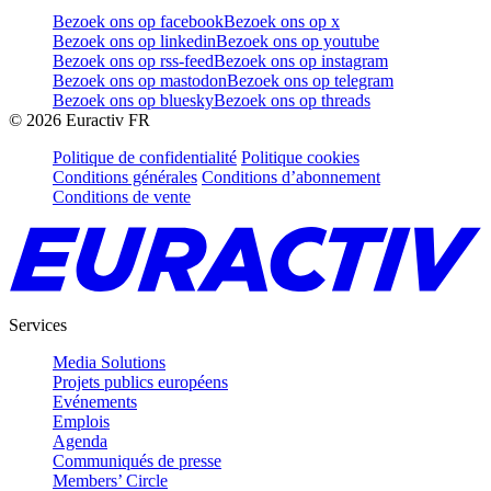
Bezoek ons op facebook
Bezoek ons op x
Bezoek ons op linkedin
Bezoek ons op youtube
Bezoek ons op rss-feed
Bezoek ons op instagram
Bezoek ons op mastodon
Bezoek ons op telegram
Bezoek ons op bluesky
Bezoek ons op threads
©
2026
Euractiv FR
Politique de confidentialité
Politique cookies
Conditions générales
Conditions d’abonnement
Conditions de vente
Services
Media Solutions
Projets publics européens
Evénements
Emplois
Agenda
Communiqués de presse
Members’ Circle