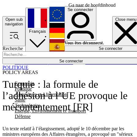
Ga naar de hoofdinhoud
Se connecter
Open sub
Close menu
English
navigation
Français
Deutsch
Vous êtes déconnecté.
Recherche
Se connecter
Español
Lumières éteintes
Se connecter
Rapporteur
Politique
Économie
Newsletters
Evénements
Em
POLITIQUE
POLICY AREAS
Turquie : la formule de
Economie
Politique
l’adhésion à l’UE provoque le
Agriculture et Alimentation
Santé
mécontentement [FR]
Technologies
Energie, Environnement et Transport
Défense
Un texte relatif à l’élargissement, adopté le 10 décembre par les
ministres européens des Affaires étrangères, a provoqué un "sérieux