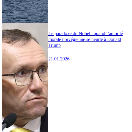
Le paradoxe du Nobel : quand l’autorité
morale norvégienne se heurte à Donald
Trump
21.01.2026