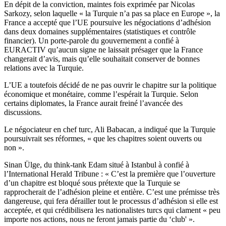
En dépit de la conviction, maintes fois exprimée par Nicolas
Sarkozy, selon laquelle « la Turquie n’a pas sa place en Europe », la
France a accepté que l’UE poursuive les négociations d’adhésion
dans deux domaines supplémentaires (statistiques et contrôle
financier). Un porte-parole du gouvernement a confié à
EURACTIV qu’aucun signe ne laissait présager que la France
changerait d’avis, mais qu’elle souhaitait conserver de bonnes
relations avec la Turquie.
L’UE a toutefois décidé de ne pas ouvrir le chapitre sur la politique
économique et monétaire, comme l’espérait la Turquie. Selon
certains diplomates, la France aurait freiné l’avancée des
discussions.
Le négociateur en chef turc, Ali Babacan, a indiqué que la Turquie
poursuivrait ses réformes, « que les chapitres soient ouverts ou
non ».
Sinan Ülge, du think-tank Edam situé à Istanbul à confié à
l’International Herald Tribune : « C’est la première que l’ouverture
d’un chapitre est bloqué sous prétexte que la Turquie se
rapprocherait de l’adhésion pleine et entière. C’est une prémisse très
dangereuse, qui fera dérailler tout le processus d’adhésion si elle est
acceptée, et qui crédibilisera les nationalistes turcs qui clament « peu
importe nos actions, nous ne feront jamais partie du ‘club' ».