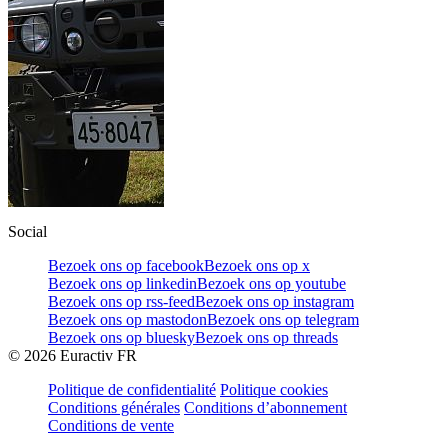
Social
Bezoek ons op facebook
Bezoek ons op x
Bezoek ons op linkedin
Bezoek ons op youtube
Bezoek ons op rss-feed
Bezoek ons op instagram
Bezoek ons op mastodon
Bezoek ons op telegram
Bezoek ons op bluesky
Bezoek ons op threads
©
2026
Euractiv FR
Politique de confidentialité
Politique cookies
Conditions générales
Conditions d’abonnement
Conditions de vente