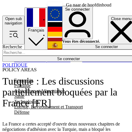
Ga naar de hoofdinhoud
Se connecter
Open sub
Close menu
English
navigation
Français
Deutsch
Vous êtes déconnecté.
Recherche
Se connecter
Español
Lumières éteintes
Se connecter
Rapporteur
Politique
Économie
Newsletters
Evénements
Em
POLITIQUE
POLICY AREAS
Turquie : Les discussions
Economie
Politique
partiellement bloquées par la
Agriculture et Alimentation
Santé
France [FR]
Technologies
Energie, Environnement et Transport
Défense
La France a certes accepté d'ouvrir deux nouveaux chapitres de
négociations d'adhésion avec la Turquie, mais a bloqué les