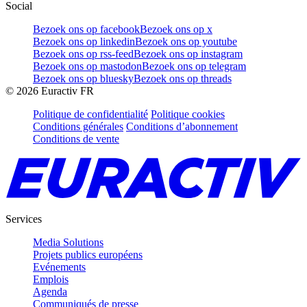
Social
Bezoek ons op facebook
Bezoek ons op x
Bezoek ons op linkedin
Bezoek ons op youtube
Bezoek ons op rss-feed
Bezoek ons op instagram
Bezoek ons op mastodon
Bezoek ons op telegram
Bezoek ons op bluesky
Bezoek ons op threads
©
2026
Euractiv FR
Politique de confidentialité
Politique cookies
Conditions générales
Conditions d’abonnement
Conditions de vente
Services
Media Solutions
Projets publics européens
Evénements
Emplois
Agenda
Communiqués de presse