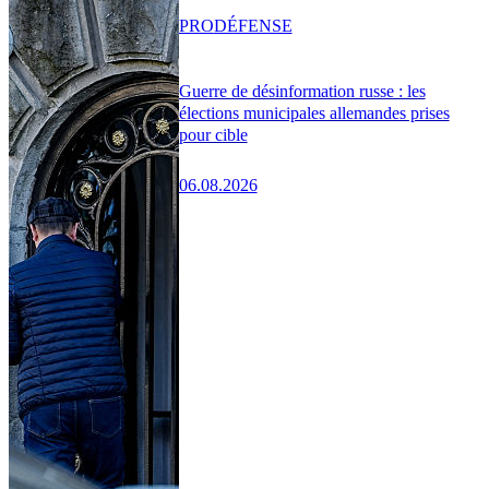
PRO
DÉFENSE
Guerre de désinformation russe : les
élections municipales allemandes prises
pour cible
06.08.2026