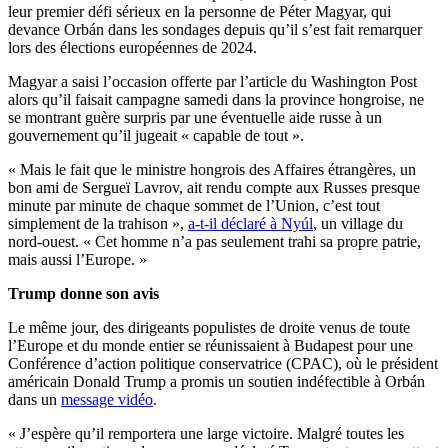
leur premier défi sérieux en la personne de Péter Magyar, qui
devance Orbán dans les sondages depuis qu’il s’est fait remarquer
lors des élections européennes de 2024.
Magyar a saisi l’occasion offerte par l’article du Washington Post
alors qu’il faisait campagne samedi dans la province hongroise, ne
se montrant guère surpris par une éventuelle aide russe à un
gouvernement qu’il jugeait « capable de tout ».
« Mais le fait que le ministre hongrois des Affaires étrangères, un
bon ami de Sergueï Lavrov, ait rendu compte aux Russes presque
minute par minute de chaque sommet de l’Union, c’est tout
simplement de la trahison »,
a-t-il déclaré à Nyúl
, un village du
nord-ouest. « Cet homme n’a pas seulement trahi sa propre patrie,
mais aussi l’Europe. »
Trump donne son avis
Le même jour, des dirigeants populistes de droite venus de toute
l’Europe et du monde entier se réunissaient à Budapest pour une
Conférence d’action politique conservatrice (CPAC), où le président
américain Donald Trump a promis un soutien indéfectible à Orbán
dans un
message vidéo
.
« J’espère qu’il remportera une large victoire. Malgré toutes les