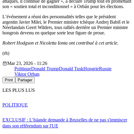
attaques, il continue de gagner », a déclaré Trump tout en promettant
son « soutien total et inconditionnel » à Orbán pour les élections.
L’événement a réuni des personnalités telles que le président
argentin Javier Milei, le Premier ministre tchèque Andrej Babiš et le
Néerlandais Geert Wilders, tous ralliés derrière un Premier ministre
hongrois devenu en quelque sorte leur figure de proue.
Robert Hodgson et Nicoletta Ionta ont contribué à cet article.
(rh)
Mar 23, 2026 - 11:26
Politique
Donald Trump
Donald Tusk
Hongrie
Russie
Viktor Orban
Print
Partager
LES PLUS LUS
POLITIQUE
EXCLUSIF : L'Islande demande à Bruxelles de ne pas s'immiscer
dans son référendum sur l'UE