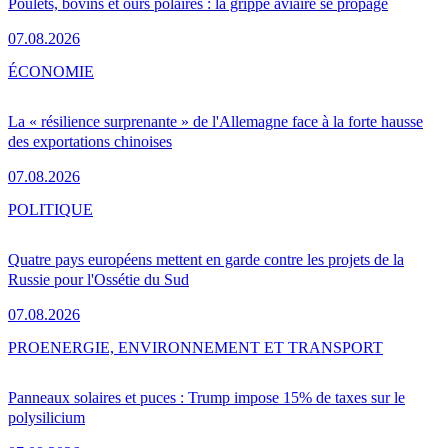
Poulets, bovins et ours polaires : la grippe aviaire se propage
07.08.2026
ÉCONOMIE
La « résilience surprenante » de l'Allemagne face à la forte hausse
des exportations chinoises
07.08.2026
POLITIQUE
Quatre pays européens mettent en garde contre les projets de la
Russie pour l'Ossétie du Sud
07.08.2026
PRO
ENERGIE, ENVIRONNEMENT ET TRANSPORT
Panneaux solaires et puces : Trump impose 15% de taxes sur le
polysilicium