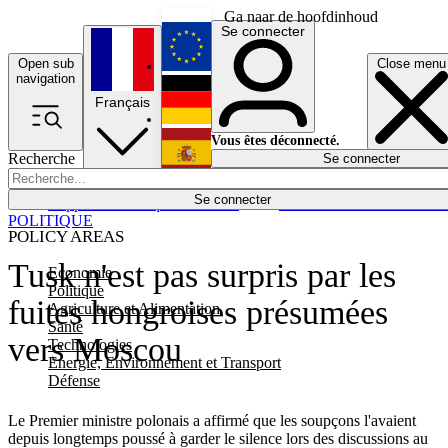
Ga naar de hoofdinhoud
Se connecter
Open sub
Close menu
English
navigation
Français
Deutsch
Vous êtes déconnecté.
Recherche
Se connecter
Español
Lumières éteintes
Se connecter
Rapporteur
Politique
Économie
Newsletters
Evénements
Em
POLITIQUE
POLICY AREAS
Tusk n'est pas surpris par les
Economie
Politique
fuites hongroises présumées
Agriculture et Alimentation
Santé
vers Moscou
Technologies
Energie, Environnement et Transport
Défense
Le Premier ministre polonais a affirmé que les soupçons l'avaient
depuis longtemps poussé à garder le silence lors des discussions au