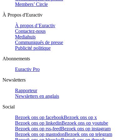
Members’ Circle
À Propos d'Euractiv
À propos d’Euractiv
Contactez-nous
Mediahuis
Communiqués de presse
Publicité politique
Abonnements
Euractiv Pro
Newsletters
Rapporteur
Newsletters en anglais
Social
Bezoek ons op facebook
Bezoek ons op x
Bezoek ons op linkedin
Bezoek ons op youtube
Bezoek ons op rss-feed
Bezoek ons op instagram
Bezoek ons op mastodon
Bezoek ons op telegram
Bezoek ons op bluesky
Bezoek ons op threads