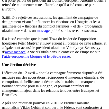
Un porte-parole du président du Conseil européen, António Costa, a
refusé de commenter cette affaire lorsqu’il a été contacté par
Euractiv.
Szijjártó a rejeté ces accusations, les qualifiant de campagne de
dénigrement visant à influencer les élections en Hongrie, et les a
qualifiées de « théories du complot farfelues » et de « propagande
ukrainienne » dans un
message
publié sur les réseaux sociaux.
Il a laissé entendre que le parti Tisza du leader de l’opposition
hongroise Péter Magyar et Kiev étaient à l’origine de cette affaire, et
a également accusé le président ukrainien Volodymyr Zelenskyy
d’
avoir menacé
la vie d’Orbán dans le contexte de l’impasse sur
l’aide européenne bloquée et le pétrole russe
.
Une élection décisive
L’élection du 12 avril – dont la campagne âprement disputée a été
marquée par des accusations réciproques d’ingérence étrangère, de
corruption, de bellicisme et désormais de trahison – marque un
tournant critique pour la Hongrie, et pourrait entraîner un
changement majeur dans les relations tendues entre Budapest et
Bruxelles.
Après son retour au pouvoir en 2010, le Premier ministre
nationaliste Viktor Orbán et son parti, le Fidesz, sont confrontés à