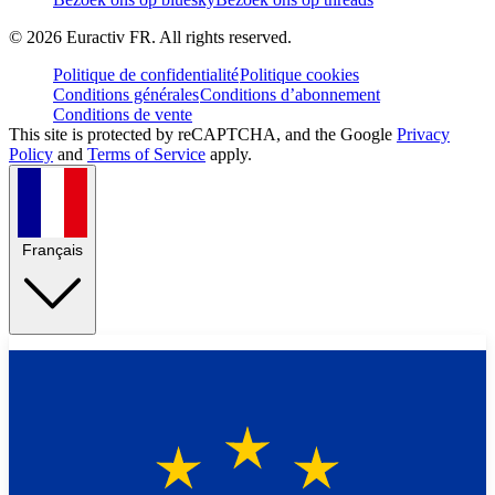
©
2026
Euractiv FR. All rights reserved.
Politique de confidentialité
Politique cookies
Conditions générales
Conditions d’abonnement
Conditions de vente
This site is protected by reCAPTCHA, and the Google
Privacy
Policy
and
Terms of Service
apply.
Français