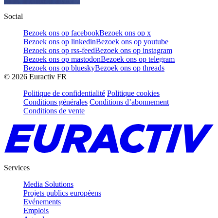
Social
Bezoek ons op facebook
Bezoek ons op x
Bezoek ons op linkedin
Bezoek ons op youtube
Bezoek ons op rss-feed
Bezoek ons op instagram
Bezoek ons op mastodon
Bezoek ons op telegram
Bezoek ons op bluesky
Bezoek ons op threads
©
2026
Euractiv FR
Politique de confidentialité
Politique cookies
Conditions générales
Conditions d’abonnement
Conditions de vente
Services
Media Solutions
Projets publics européens
Evénements
Emplois