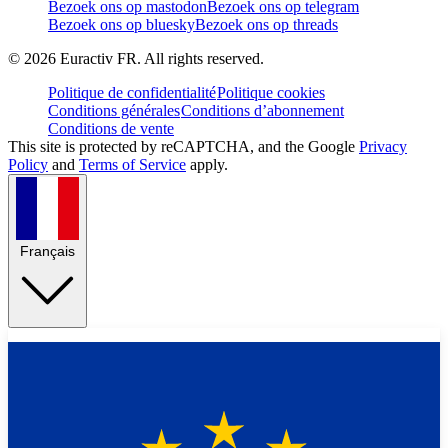
Bezoek ons op mastodon
Bezoek ons op telegram
Bezoek ons op bluesky
Bezoek ons op threads
©
2026
Euractiv FR. All rights reserved.
Politique de confidentialité
Politique cookies
Conditions générales
Conditions d’abonnement
Conditions de vente
This site is protected by reCAPTCHA, and the Google
Privacy
Policy
and
Terms of Service
apply.
Français