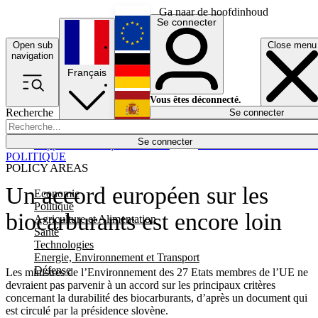
Ga naar de hoofdinhoud
Se connecter
Open sub
Close menu
English
navigation
Français
Deutsch
Vous êtes déconnecté.
Recherche
Se connecter
Español
Lumières éteintes
Se connecter
Rapporteur
Politique
Économie
Newsletters
Evénements
Em
POLITIQUE
POLICY AREAS
Un accord européen sur les
Economie
Politique
biocarburants est encore loin
Agriculture et Alimentation
Santé
Technologies
Energie, Environnement et Transport
Défense
Les ministres de l’Environnement des 27 Etats membres de l’UE ne
devraient pas parvenir à un accord sur les principaux critères
concernant la durabilité des biocarburants, d’après un document qui
est circulé par la présidence slovène.