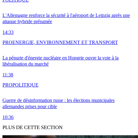
L'Allemagne renforce la sécurité à l'aéroport de Leipzig après une
attaque hybride présumée
14:33
PRO
ENERGIE, ENVIRONNEMENT ET TRANSPORT
La pénurie d'énergie nucléaire en Hongrie ouvre la voie à la
libéralisation du marché
11:38
PRO
POLITIQUE
Guerre de désinformation russe : les élections municipales
allemandes prises pour cible
10:36
PLUS DE CETTE SECTION